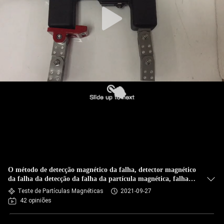
CONTROLE
DA
QUALIDADE
CONTACTE-
NOS
PEÇA
UMAS
CITAÇÕES
O método de detecção magnético da falha, detector magnético
MAPA
da falha da detecção da falha da partícula magnética, falha
magnética detecta
Teste de Partículas Magnéticas
2021-09-27
DO
42 opiniões
SITE