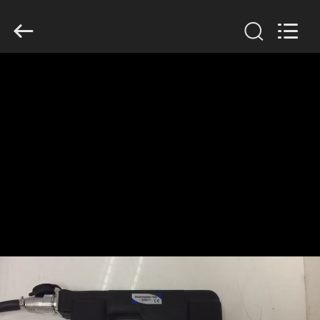
2026
HUATEC
GROUP
CORPORATION.
All
Rights
Reserved.
CASA
PRODUTOS
SOBRE
NÓS
EXCURSÃO
DA
FÁBRICA