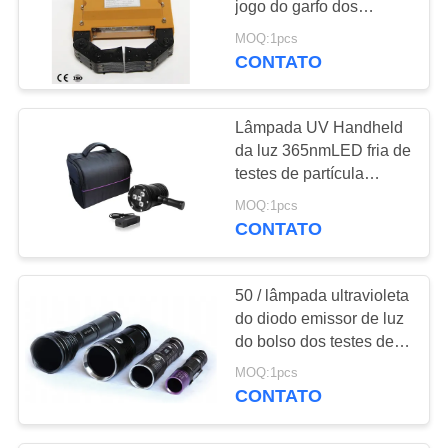
jogo do garfo dos
magnum para os testes
MOQ:1pcs
de superfície da quebra
CONTATO
Lâmpada UV Handheld
da luz 365nmLED fria de
testes de partícula
magnética de liga de
MOQ:1pcs
alumínio
CONTATO
50 / lâmpada ultravioleta
do diodo emissor de luz
do bolso dos testes de
partícula 60Hz
MOQ:1pcs
magnética 20000 horas
CONTATO
de vida