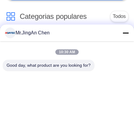
Categorias populares
Todos
Mr.JingAn Chen
Ultra-sônica de
Ultrasonic detector
medição de
de falhas
espessura
10:30 AM
Good day, what product are you looking for?
Revestimento de
medição de
Portátil da dureza
espessura
Raio-X detector de
Rastreadores de
falhas
Pipeline de raio-X
Teste de Partículas
Holiday Detector
Magnéticas