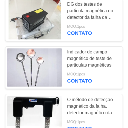
DG dos testes de
partícula magnética do
detector da falha da
lâmpada ultravioleta da
MOQ:1pcs
suspensão - 24W
CONTATO
Indicador de campo
magnético de teste de
partículas magnéticas
MOQ:1pcs
CONTATO
O método de detecção
magnético da falha,
detector magnético da
falha da detecção da
MOQ:1pcs
falha da partícula