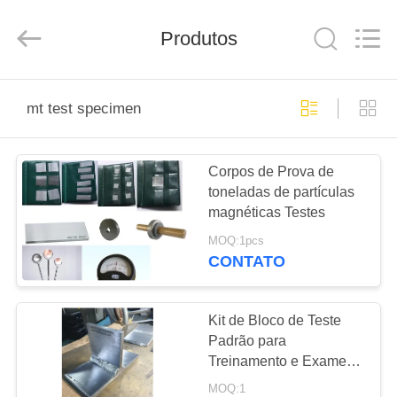
2026
HUATEC
GROUP
Produtos
CORPORATION.
All
Rights
Reserved.
CASA
mt test specimen
PRODUTOS
Corpos de Prova de
toneladas de partículas
SOBRE
magnéticas Testes
NÓS
MOQ:1pcs
CONTATO
EXCURSÃO
DA
Kit de Bloco de Teste
Padrão para
FÁBRICA
Treinamento e Exame
de Inspeção por Líquido
MOQ:1