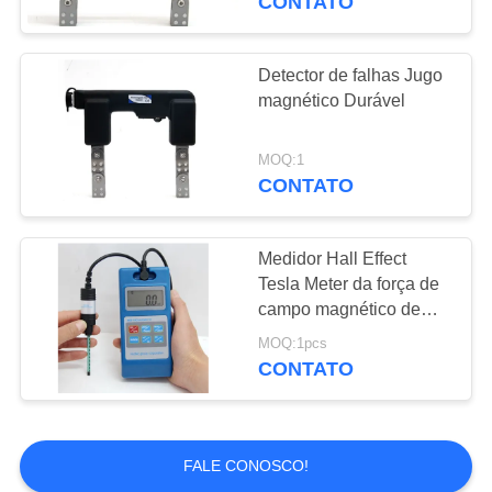
CONTATO
magnética, falha
magnética detecta
Detector de falhas Jugo
magnético Durável
MOQ:1
CONTATO
Medidor Hall Effect
Tesla Meter da força de
campo magnético de
Digitas, medidor da
MOQ:1pcs
intensidade de campo
CONTATO
magnético
FALE CONOSCO!