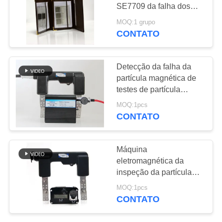
SE7709 da falha dos
PRIVACY
testes de partícula
MOQ:1 grupo
magnética
CONTATO
POLICY
Detecção da falha da
partícula magnética de
testes de partícula
magnética do detector
MOQ:1pcs
da falha da partícula
CONTATO
magnética da inspeção
da partícula magnética
Máquina
eletromagnética da
inspeção da partícula
magnética de máquina
MOQ:1pcs
de testes do mpi do
CONTATO
verificador da partícula
magnética do garfo