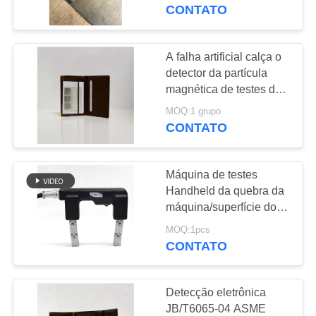
CONTROLE
Penetrante PT
CONTATO
DA
QUALIDADE
A falha artificial calça o
detector da partícula
magnética de testes de
CONTACTE-
partícula magnética do
MOQ:1 grupo
NOS
Ndt
CONTATO
PEÇA
Máquina de testes
UMAS
Handheld da quebra da
CITAÇÕES
máquina/superfície do
detector de quebra
MOQ:1pcs
magnético
CONTATO
MAPA
DO
Detecção eletrônica
SITE
JB/T6065-04 ASME