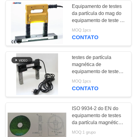
Equipamento de testes
da partícula do mag do
equipamento de teste da
partícula magnética de
MOQ:1pcs
Magnaflux
CONTATO
testes de partícula
magnética de
equipamento de testes
da quebra 110V para a
MOQ:1pcs
quebra de superfície que
CONTATO
testa HCDX-230
ISO 9934-2 do EN do
equipamento de testes
da partícula magnética
de análise de tamanho
MOQ:1 grupo
da partícula