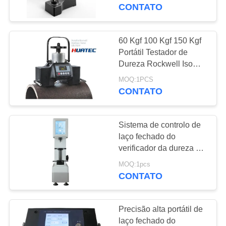
CONTROLE
CONTATO
DA
QUALIDADE
60 Kgf 100 Kgf 150 Kgf
108
Portátil Testador de
Revestimento de
Dureza Rockwell Iso
CONTACTE-
6508 Astm E18
medição de
MOQ:1PCS
NOS
Magnético
CONTATO
espessura
PEÇA
Sistema de controlo de
UMAS
laço fechado do
CITAÇÕES
verificador da dureza de
60
Rockwell do tela táctil
MOQ:1pcs
CONTATO
MAPA
Portátil da dureza
DO
Precisão alta portátil de
SITE
laço fechado do