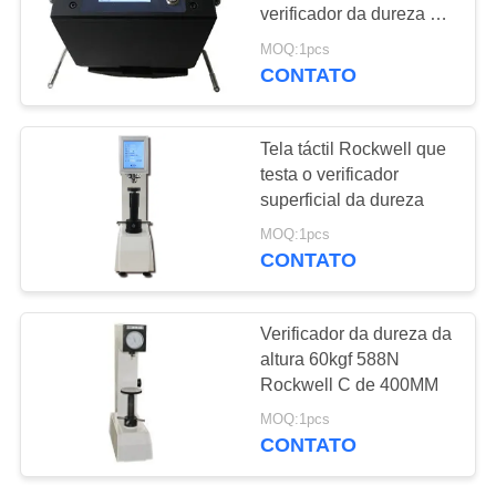
verificador da dureza de
PRIVACY
Rockwell do tela táctil
MOQ:1pcs
de HR-150PDX
CONTATO
132
POLICY
Raio-X detector de
Tela táctil Rockwell que
falhas
testa o verificador
superficial da dureza
MOQ:1pcs
CONTATO
35
Verificador da dureza da
Rastreadores de
altura 60kgf 588N
Rockwell C de 400MM
Pipeline de raio-X
MOQ:1pcs
CONTATO