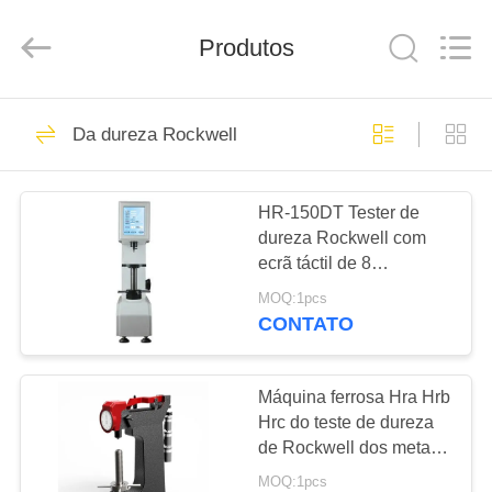
2026
HUATEC
GROUP
Produtos
CORPORATION.
All
Rights
Reserved.
CASA
64
Da dureza Rockwell
Ultrasonic detector
PRODUTOS
de falhas
HR-150DT Tester de
dureza Rockwell com
SOBRE
ecrã táctil de 8
NÓS
polegadas, capacidade
MOQ:1pcs
150kgf
CONTATO
64
EXCURSÃO
Ultra-sônica de
DA
Máquina ferrosa Hra Hrb
Hrc do teste de dureza
FÁBRICA
medição de
de Rockwell dos metais
não-ferrosos dos metais
espessura
MOQ:1pcs