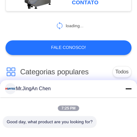
CONTATO
38
Equipamento de
loading...
teste da corrente de
redemoinho
FALE CONOSCO!
Categorias populares
Todos
19
Mr.JingAn Chen
Penetrante Testes
Ultra-sônica de
Ultrasonic detector
medição de
de falhas
espessura
7:25 PM
Good day, what product are you looking for?
Revestimento de
medição de
Portátil da dureza