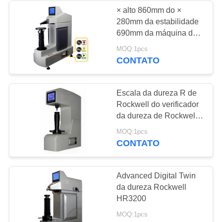
× alto 860mm do ×
280mm da estabilidade
22
690mm da máquina de
testes HR3300 da
MOQ:1pcs
Holiday Detector
dureza do ferro fundido
CONTATO
Escala da dureza R de
Rockwell do verificador
da dureza de Rockwell
C do verificador da
70
MOQ:1pcs
dureza de Rockwell
CONTATO
Teste de Partículas
Magnéticas
Advanced Digital Twin
da dureza Rockwell
HR3200
MOQ:1pcs