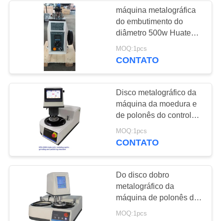
máquina metalográfica
do embutimento do
22
diâmetro 500w Huatec
de 30mm
MOQ:1pcs
Holiday Detector
CONTATO
Disco metalográfico da
máquina da moedura e
de polonês do controle
do Plc de 6 amostras
70
MOQ:1pcs
único automático
CONTATO
Teste de Partículas
Magnéticas
Do disco dobro
metalográfico da
máquina de polonês das
amostras da carga 6 do
MOQ:1pcs
centro moedura