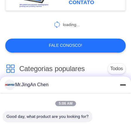
CONTATO
automática completa
38
Equipamento de
loading...
teste da corrente de
redemoinho
FALE CONOSCO!
Categorias populares
Todos
19
Mr.JingAn Chen
Penetrante Testes
Ultra-sônica de
Ultrasonic detector
medição de
de falhas
espessura
5:06 AM
Good day, what product are you looking for?
Revestimento de
medição de
Portátil da dureza