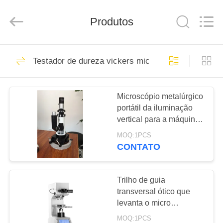
2026
HUATEC
GROUP
Produtos
CORPORATION.
All
Rights
Reserved.
CASA
64
Testador de dureza vickers micro
Ultrasonic detector
PRODUTOS
de falhas
Microscópio metalúrgico
portátil da iluminação
SOBRE
vertical para a máquina
NÓS
de testes da dureza do
MOQ:1PCS
metal
CONTATO
64
EXCURSÃO
Ultra-sônica de
DA
Trilho de guia
transversal ótico que
FÁBRICA
medição de
levanta o micro
mecanismo Knook
espessura
MOQ:1PCS