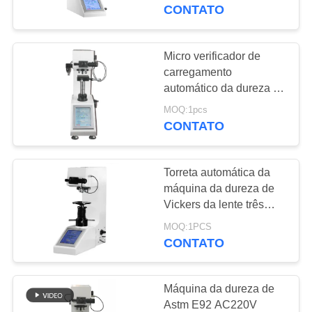
CONTROLE
Digital do verificador da
CONTATO
dureza de Vickers
DA
QUALIDADE
Micro verificador de
108
carregamento
Revestimento de
automático da dureza de
CONTACTE-
Vickers com o
medição de
MOQ:1pcs
NOS
verificador de Vickers da
CONTATO
tela de 8 polegadas
espessura
PEÇA
Torreta automática da
UMAS
máquina da dureza de
CITAÇÕES
Vickers da lente três
60
objetiva com tela táctil
MOQ:1PCS
de Digitas
CONTATO
MAPA
Portátil da dureza
DO
Máquina da dureza de
SITE
Astm E92 AC220V