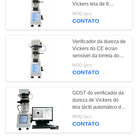
Vickers tela de 8
PRIVACY
polegadas
MOQ:1pcs
CONTATO
132
POLICY
Raio-X detector de
Verificador da dureza de
falhas
Vickers do CE écran
sensível da torreta do
micro auto
MOQ:1pcs
CONTATO
35
GOST do verificador da
Rastreadores de
dureza de Vickers do
tela táctil automático da
Pipeline de raio-X
torreta micro
MOQ:1pcs
CONTATO