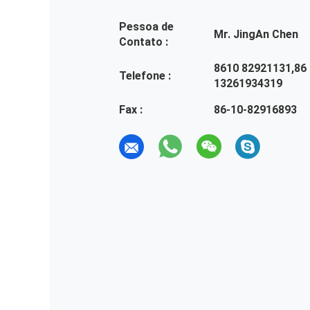
Pessoa de
Mr. JingAn Chen
Contato :
8610 82921131,86
Telefone :
13261934319
Fax :
86-10-82916893