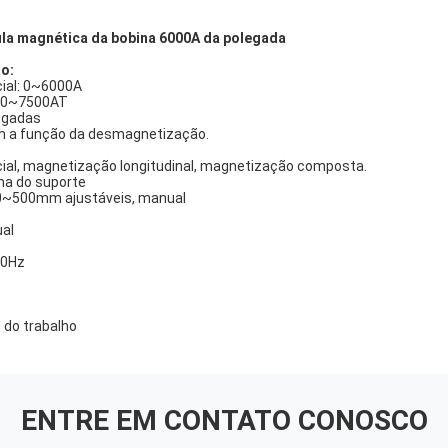
ula magnética da bobina 6000A da polegada
o:
ial: 0~6000A
: 0~7500AT
legadas
m a função da desmagnetização.
ial, magnetização longitudinal, magnetização composta.
ha do suporte
 0~500mm ajustáveis, manual
ual
50Hz
 do trabalho
ENTRE EM CONTATO CONOSCO