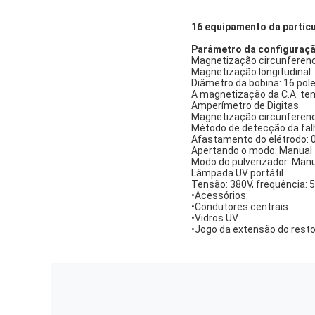
16 equipamento da partíc
Parâmetro da configuraçã
Magnetização circunferenc
Magnetização longitudinal
Diâmetro da bobina: 16 po
A magnetização da C.A. te
Amperímetro de Digitas
Magnetização circunferenc
Método de detecção da fal
Afastamento do elétrodo:
Apertando o modo: Manual
Modo do pulverizador: Man
Lâmpada UV portátil
Tensão: 380V, frequência: 
•Acessórios:
•Condutores centrais
•Vidros UV
•Jogo da extensão do resto