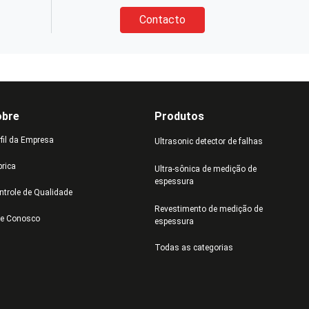
Contacto
obre
Produtos
rfil da Empresa
Ultrasonic detector de falhas
brica
Ultra-sônica de medição de
espessura
ntrole de Qualidade
Revestimento de medição de
le Conosco
espessura
Todas as categorias