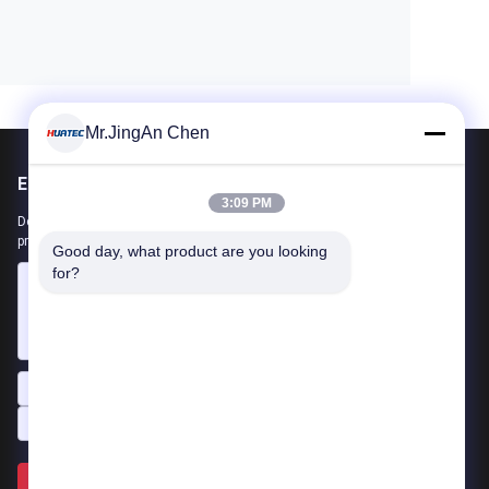
Mr.JingAn Chen
Envie-nos
3:09 PM
Deixe-nos saber sua necessidade. Vamos conectar os melhores
produtos com você.
Good day, what product are you looking 
for?
Envie >>