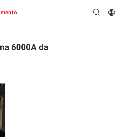
amento
ina 6000A da