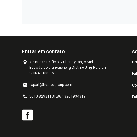
Entrar em contato
s
7 º andar, Edifício B Chengyuan, o Mid.
Pe
Estrada do Jiancaicheng Dist.BeiJing Haidian,
CHINA 100096
Fá
export@huatecgroup.com
Co
8610 82921131,86 13261934319
Fa