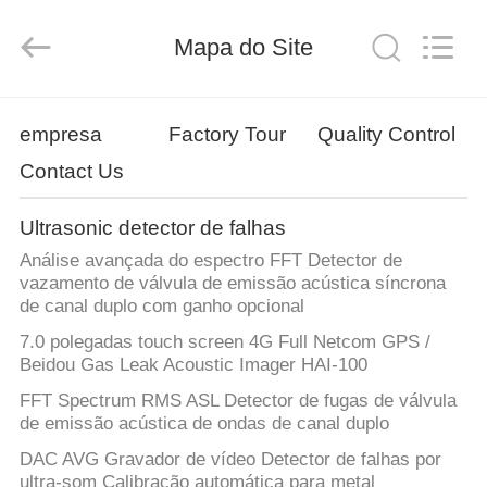
2026
HUATEC
GROUP
Mapa do Site
CORPORATION.
All
Rights
Reserved.
CASA
empresa
Factory Tour
Quality Control
Contact Us
PRODUTOS
Ultrasonic detector de falhas
SOBRE
Análise avançada do espectro FFT Detector de
NÓS
vazamento de válvula de emissão acústica síncrona
de canal duplo com ganho opcional
7.0 polegadas touch screen 4G Full Netcom GPS /
EXCURSÃO
Beidou Gas Leak Acoustic Imager HAI-100
DA
FFT Spectrum RMS ASL Detector de fugas de válvula
FÁBRICA
de emissão acústica de ondas de canal duplo
DAC AVG Gravador de vídeo Detector de falhas por
ultra-som Calibração automática para metal