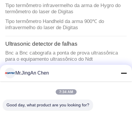
Tipo termômetro infravermelho da arma de Hygro do
termômetro do laser de Digitas
Tipo termômetro Handheld da arma 900℃ do
infravermelho do laser de Digitas
Ultrasonic detector de falhas
Bnc a Bnc cabografa a ponta de prova ultrassônica
para o equipamento ultrassônico do Ndt
Mr.JingAn Chen
Ultra-sônica de medição de espessura
Medições Precisas com Medidor de Espessura de
Parede Velocidade do Som de 1000-9000m/s e
7:34 AM
Precisão de ± 0,5% 0,01mm
Good day, what product are you looking for?
Revestimento de medição de espessura
calibre de espessura do revestimento do calibre de
espessura TG8829 do revestimento da inspeção de