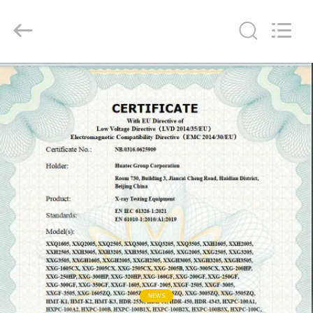
2026
HUATEC
GROUP
CORPORATION.
All
Rights
Reserved.
CASA
PRODUTOS
SOBRE
NÓS
EXCURSÃO
DA
FÁBRICA
NEWS