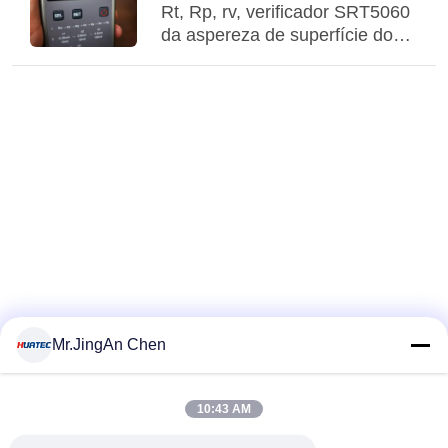
Rt, Rp, rv, verificador SRT5060
da aspereza de superfície do
bolso de Rc
Mr.JingAn Chen
10:43 AM