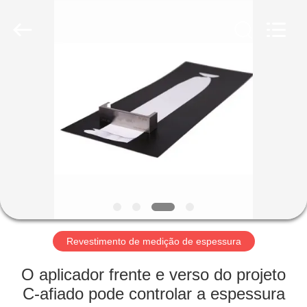
2026
HUATEC
GROUP
CORPORATION.
All
Rights
Reserved.
CASA
PRODUTOS
SOBRE
NÓS
EXCURSÃO
DA
Revestimento de medição de espessura
FÁBRICA
O aplicador frente e verso do projeto
C-afiado pode controlar a espessura