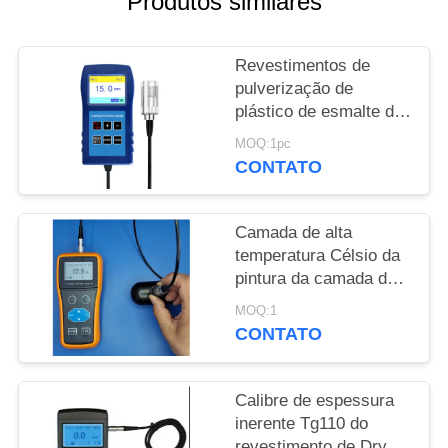
Produtos similares
PRIVACY
Revestimentos de
POLICY
pulverização de
plástico de esmalte de
13 mm Anti-corrosião
MOQ:1pc
Revestimento ignífugo
CONTATO
Medidor de espessura
TG-6008
Camada de alta
temperatura Célsio da
pintura da camada do
pulverizador do calibre
MOQ:1
de espessura de uma
CONTATO
laqueação de 300
graus
Calibre de espessura
inerente Tg110 do
revestimento de Dry