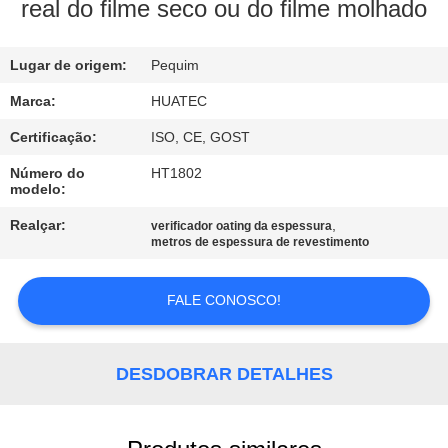
CONTROLE
real do filme seco ou do filme molhado
DA
Lugar de origem:
Pequim
QUALIDADE
Marca:
HUATEC
CONTACTE-
Certificação:
ISO, CE, GOST
NOS
Número do
HT1802
modelo:
PEÇA
Realçar:
,
verificador oating da espessura
metros de espessura de revestimento
UMAS
CITAÇÕES
FALE CONOSCO!
MAPA
DESDOBRAR DETALHES
DO
SITE