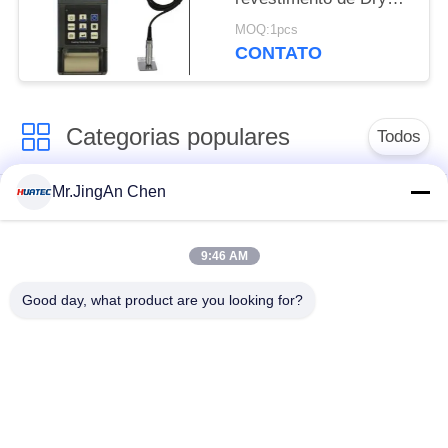
Film Paint Elcometer
MOQ:1pcs
da impressora
CONTATO
Categorias populares
Todos
Mr.JingAn Chen
Ultra-sônica de
Ultrasonic detector
medição de
de falhas
espessura
9:46 AM
Good day, what product are you looking for?
Revestimento de
medição de
Portátil da dureza
espessura
Raio-X detector de
Rastreadores de
falhas
Pipeline de raio-X