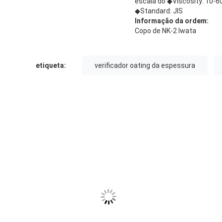
escala do ◆Viscosity: 10-
◆Standard: JIS
Informação da ordem:
Copo de NK-2 Iwata
etiqueta:
verificador oating da espessura