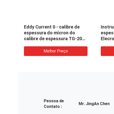
do
Eddy Current 0 - calibre de
Instr
0 do
espessura do mícron do
espes
 novo
calibre de espessura TG-2000
Elecro
do revestimento de 2000um
de es
0.1mm
reves
Melhor Preço
Pessoa de
Mr. JingAn Chen
Contato :