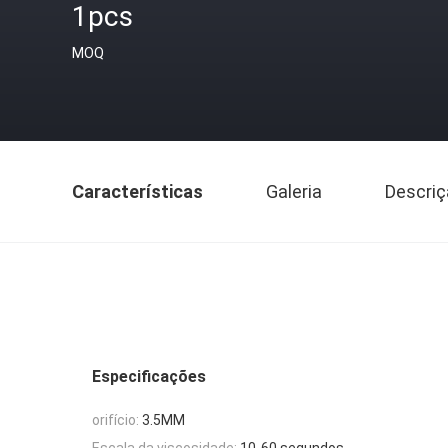
1pcs
MOQ
Características
Galeria
Descriç
Especificações
orifício:
3.5MM
Escala da viscosidade:
10-60 segundos