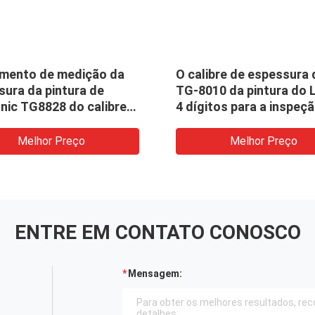
umento de medição da
O calibre de espessura d
sura da pintura de
TG-8010 da pintura do 
nic TG8828 do calibre
4 dígitos para a inspeç
pessura do
revestimento, pinta a
timento do filme seco
inspeção
Melhor Preço
Melhor Preço
ENTRE EM CONTATO CONOSCO
Mensagem: