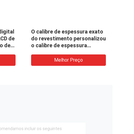
igital
O calibre de espessura exato
Do p
LCD de
do revestimento personalizou
TG-8
ão de
o calibre de espessura
auto
automotivo TG-2100 da
LCD
pintura 5000 mícrons
Melhor Preço