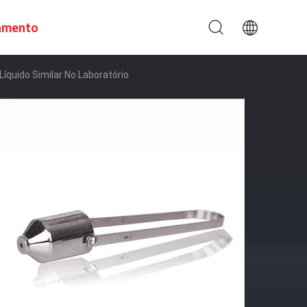
amento
íquido Similar No Laboratório