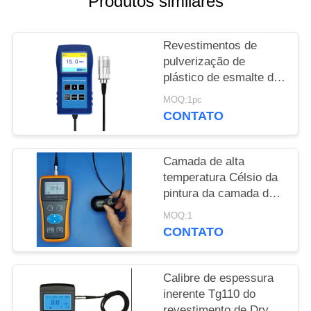
Produtos similares
PRIVACY
Revestimentos de
POLICY
pulverização de
plástico de esmalte de
13 mm Anti-corrosião
MOQ:1pc
Revestimento ignífugo
CONTATO
Medidor de espessura
TG-6008
Camada de alta
temperatura Célsio da
pintura da camada do
pulverizador do calibre
MOQ:1
de espessura de uma
CONTATO
laqueação de 300
graus
Calibre de espessura
inerente Tg110 do
revestimento de Dry