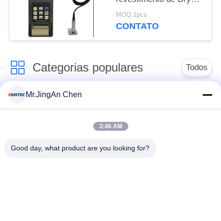
Film Paint Elcometer
MOQ:1pcs
da impressora
CONTATO
Categorias populares
Todos
Mr.JingAn Chen
Ultra-sônica de
Ultrasonic detector
medição de
de falhas
espessura
3:46 AM
Good day, what product are you looking for?
Revestimento de
medição de
Portátil da dureza
espessura
Raio-X detector de
Rastreadores de
falhas
Pipeline de raio-X