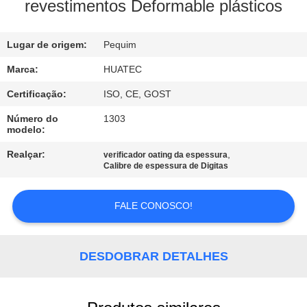
CONTROLE
revestimentos Deformable plásticos
DA
Lugar de origem:
Pequim
QUALIDADE
Marca:
HUATEC
CONTACTE-
Certificação:
ISO, CE, GOST
NOS
Número do
1303
modelo:
PEÇA
Realçar:
,
verificador oating da espessura
Calibre de espessura de Digitas
UMAS
CITAÇÕES
FALE CONOSCO!
MAPA
DESDOBRAR DETALHES
DO
SITE