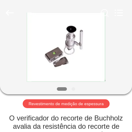
2026
HUATEC
GROUP
CORPORATION.
All
Rights
Reserved.
CASA
PRODUTOS
SOBRE
NÓS
EXCURSÃO
DA
Revestimento de medição de espessura
FÁBRICA
O verificador do recorte de Buchholz
avalia da resistência do recorte de