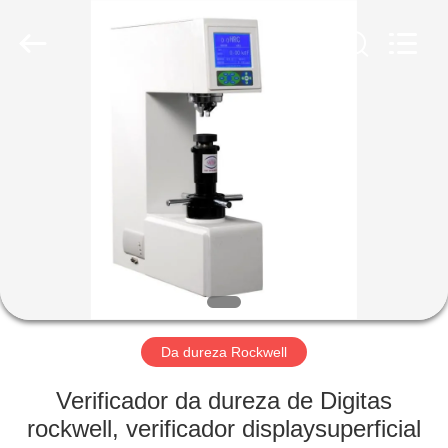
2026
HUATEC
GROUP
CORPORATION.
All
Rights
Reserved.
CASA
PRODUTOS
SOBRE
NÓS
EXCURSÃO
DA
Da dureza Rockwell
FÁBRICA
Verificador da dureza de Digitas
rockwell, verificador displaysuperficial