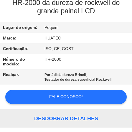
CONTROLE
HR-2000 da dureza de rockwell do
grande painel LCD
DA
QUALIDADE
Lugar de origem:
Pequim
CONTACTE-
Marca:
HUATEC
NOS
Certificação:
ISO, CE, GOST
Número do
HR-2000
modelo:
PEÇA
Realçar:
,
Portátil da dureza Brinell
UMAS
Testador de dureza superficial Rockwell
CITAÇÕES
FALE CONOSCO!
MAPA
DO
DESDOBRAR DETALHES
SITE