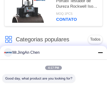
Portátil Testador de
Dureza Rockwell Iso
6508 Astm E18
MOQ:1PCS
Magnético
CONTATO
Categorias populares
Todos
Mr.JingAn Chen
Ultra-sônica de
Ultrasonic detector
medição de
de falhas
espessura
4:17 PM
Good day, what product are you looking for?
Revestimento de
medição de
Portátil da dureza
espessura
Raio-X detector de
Rastreadores de