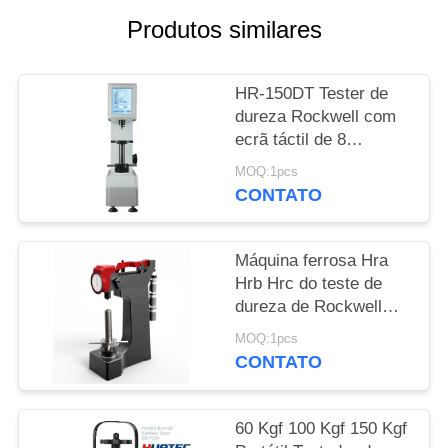
Produtos similares
PRIVACY
POLICY
HR-150DT Tester de
dureza Rockwell com
ecrã táctil de 8
polegadas, capacidade
MOQ:1pcs
150kgf
CONTATO
Máquina ferrosa Hra
Hrb Hrc do teste de
dureza de Rockwell
dos metais não-
MOQ:1pcs
ferrosos dos metais
CONTATO
60 Kgf 100 Kgf 150 Kgf