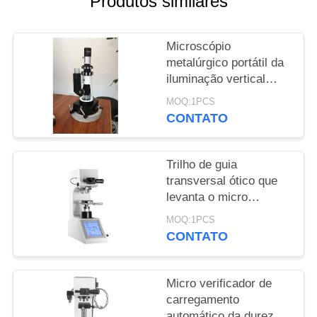
Produtos similares
PRIVACY
Microscópio
POLICY
metalúrgico portátil da
iluminação vertical
para a máquina de
MOQ:1PCS
testes da dureza do
CONTATO
metal
Trilho de guia
transversal ótico que
levanta o micro
mecanismo Knook
MOQ:1PCS
Digital do verificador
CONTATO
da dureza de Vickers
Micro verificador de
carregamento
automático da dureza