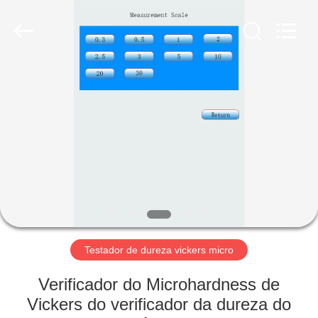
2026
HUATEC
GROUP
CORPORATION.
All
Rights
Reserved.
CASA
PRODUTOS
SOBRE
NÓS
EXCURSÃO
DA
Testador de dureza vickers micro
FÁBRICA
Verificador do Microhardness de
Vickers do verificador da dureza do