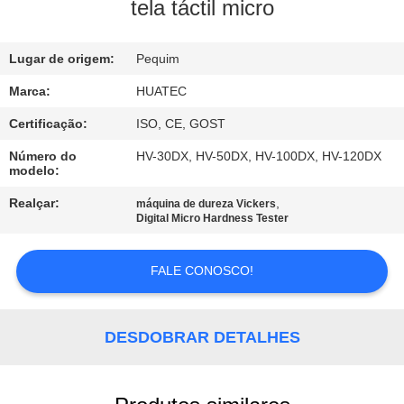
CONTROLE
tela táctil micro
DA
Lugar de origem:
Pequim
QUALIDADE
Marca:
HUATEC
CONTACTE-
Certificação:
ISO, CE, GOST
NOS
Número do
HV-30DX, HV-50DX, HV-100DX, HV-120DX
modelo:
PEÇA
Realçar:
,
máquina de dureza Vickers
Digital Micro Hardness Tester
UMAS
CITAÇÕES
FALE CONOSCO!
MAPA
DESDOBRAR DETALHES
DO
SITE