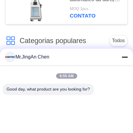
de Vickers com o
MOQ:1pcs
verificador de Vickers
CONTATO
da tela de 8 polegadas
Categorias populares
Todos
Mr.JingAn Chen
Ultra-sônica de
Ultrasonic detector
medição de
de falhas
espessura
6:55 AM
Good day, what product are you looking for?
Revestimento de
medição de
Portátil da dureza
espessura
Raio-X detector de
Rastreadores de
falhas
Pipeline de raio-X