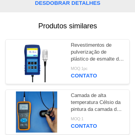
DESDOBRAR DETALHES
PRIVACY
POLICY
Produtos similares
Revestimentos de
pulverização de
plástico de esmalte de
13 mm Anti-corrosião
MOQ:1pc
Revestimento ignífugo
CONTATO
Medidor de espessura
TG-6008
Camada de alta
temperatura Célsio da
pintura da camada do
pulverizador do calibre
MOQ:1
de espessura de uma
CONTATO
laqueação de 300