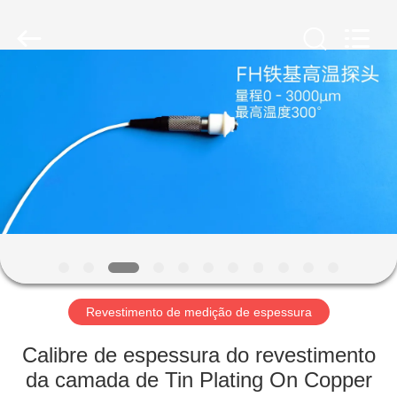
2026
HUATEC
GROUP
CORPORATION.
All
Rights
Reserved.
CASA
PRODUTOS
SOBRE
NÓS
EXCURSÃO
DA
Revestimento de medição de espessura
FÁBRICA
Calibre de espessura do revestimento
da camada de Tin Plating On Copper