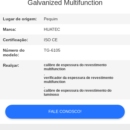
CONTROLE
Galvanized Multifunction
DA
Lugar de origem:
Pequim
QUALIDADE
Marca:
HUATEC
CONTACTE-
Certificação:
ISO CE
NOS
Número do
TG-6105
modelo:
PEÇA
Realçar:
calibre de espessura do revestimento
multifunction
,
UMAS
verificador da espessura de revestimento
multifunction
CITAÇÕES
,
calibre de espessura do revestimento do
luminoso
MAPA
FALE CONOSCO!
DO
SITE