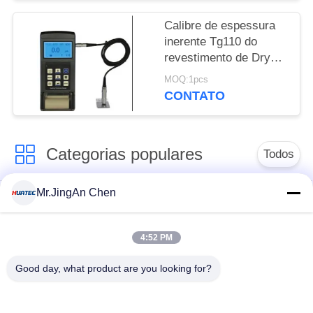
graus
Calibre de espessura
inerente Tg110 do
revestimento de Dry
Film Paint Elcometer
MOQ:1pcs
da impressora
CONTATO
Categorias populares
Todos
Mr.JingAn Chen
Ultra-sônica de
Ultrasonic detector
medição de
de falhas
espessura
4:52 PM
Good day, what product are you looking for?
Revestimento de
medição de
Portátil da dureza
espessura