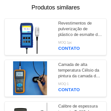
Produtos similares
PRIVACY
POLICY
Revestimentos de
pulverização de
plástico de esmalte de
13 mm Anti-corrosião
MOQ:1pc
Revestimento ignífugo
CONTATO
Medidor de espessura
TG-6008
Camada de alta
temperatura Célsio da
pintura da camada do
pulverizador do calibre
MOQ:1
de espessura de uma
CONTATO
laqueação de 300
graus
Calibre de espessura