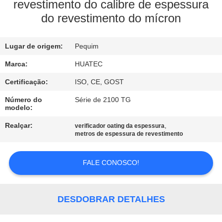
CONTROLE
revestimento do calibre de espessura
do revestimento do mícron
DA
QUALIDADE
Lugar de origem:
Pequim
CONTACTE-
Marca:
HUATEC
NOS
Certificação:
ISO, CE, GOST
Número do
Série de 2100 TG
modelo:
PEÇA
Realçar:
,
verificador oating da espessura
UMAS
metros de espessura de revestimento
CITAÇÕES
FALE CONOSCO!
MAPA
DO
DESDOBRAR DETALHES
SITE