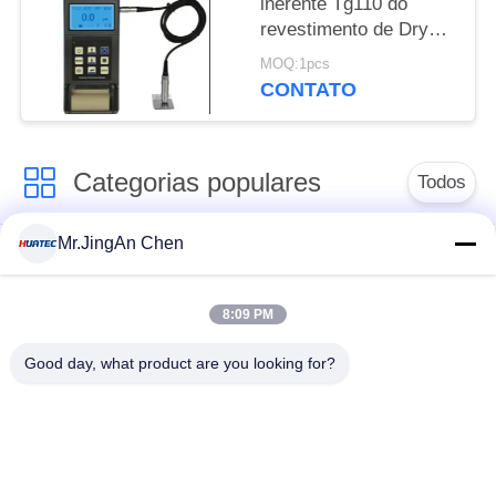
inerente Tg110 do
revestimento de Dry
Film Paint Elcometer
MOQ:1pcs
da impressora
CONTATO
Categorias populares
Todos
Mr.JingAn Chen
Ultra-sônica de
Ultrasonic detector
medição de
de falhas
espessura
8:09 PM
Good day, what product are you looking for?
Revestimento de
medição de
Portátil da dureza
espessura
Raio-X detector de
Rastreadores de