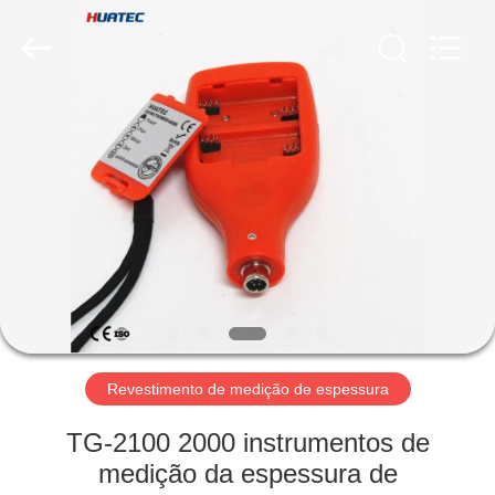
2026
HUATEC
GROUP
CORPORATION.
All
Rights
Reserved.
CASA
PRODUTOS
SOBRE
NÓS
EXCURSÃO
DA
Revestimento de medição de espessura
FÁBRICA
TG-2100 2000 instrumentos de
medição da espessura de