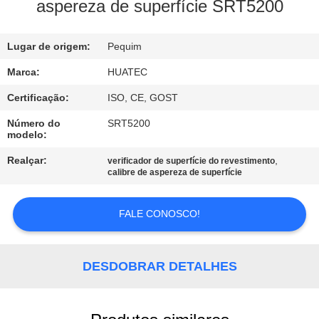
CONTROLE
aspereza de superfície SRT5200
DA
Lugar de origem:
Pequim
QUALIDADE
Marca:
HUATEC
CONTACTE-
Certificação:
ISO, CE, GOST
NOS
Número do
SRT5200
modelo:
PEÇA
Realçar:
,
verificador de superfície do revestimento
calibre de aspereza de superfície
UMAS
CITAÇÕES
FALE CONOSCO!
MAPA
DESDOBRAR DETALHES
DO
SITE