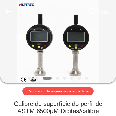
2026
HUATEC
GROUP
CORPORATION.
All
Rights
Reserved.
CASA
PRODUTOS
SOBRE
NÓS
EXCURSÃO
DA
Verificador da aspereza de superfície
FÁBRICA
Calibre de superfície do perfil de
ASTM 6500μM Digitas/calibre