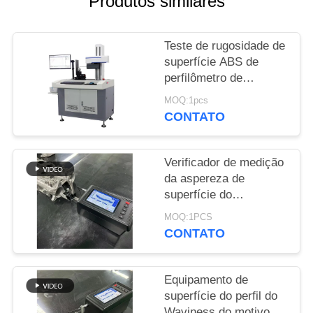
Produtos similares
PRIVACY
Teste de rugosidade de
POLICY
superfície ABS de
perfilômetro de
precisão
MOQ:1pcs
CONTATO
Verificador de medição
da aspereza de
superfície do
nivelamento portátil
MOQ:1PCS
CONTATO
Equipamento de
superfície do perfil do
Waviness do motivo da