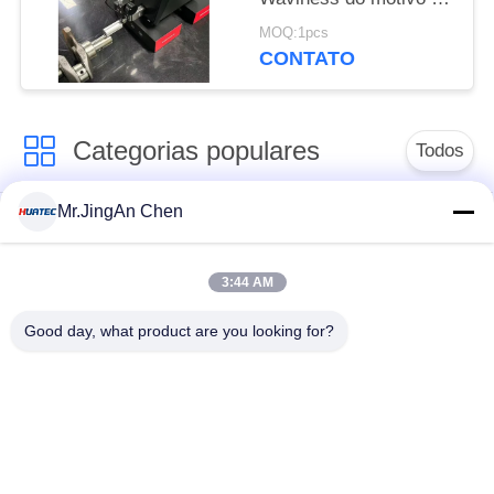
aspereza do verificador
MOQ:1pcs
do sensor indutivo
CONTATO
diferencial
Categorias populares
Todos
Mr.JingAn Chen
Ultra-sônica de
Ultrasonic detector
medição de
de falhas
espessura
3:44 AM
Good day, what product are you looking for?
Revestimento de
medição de
Portátil da dureza
espessura
Raio-X detector de
Rastreadores de
falhas
Pipeline de raio-X