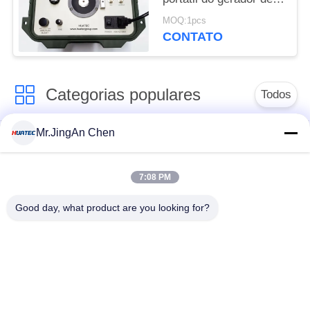
Shaker Vibration
MOQ:1pcs
Calibrator Sine Signal
CONTATO
Categorias populares
Todos
Mr.JingAn Chen
Ultra-sônica de
Ultrasonic detector
medição de
de falhas
espessura
7:08 PM
Good day, what product are you looking for?
Revestimento de
medição de
Portátil da dureza
espessura
Raio-X detector de
Rastreadores de
falhas
Pipeline de raio-X