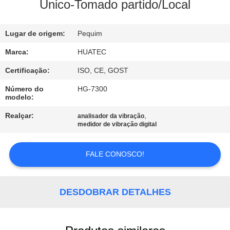
CONTROLE
Único-Tomado partido/Local
DA
Lugar de origem:
Pequim
QUALIDADE
Marca:
HUATEC
CONTACTE-
Certificação:
ISO, CE, GOST
NOS
Número do
HG-7300
modelo:
PEÇA
Realçar:
,
analisador da vibração
medidor de vibração digital
UMAS
CITAÇÕES
FALE CONOSCO!
MAPA
DESDOBRAR DETALHES
DO
SITE