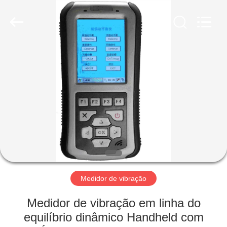
2026
HUATEC
GROUP
CORPORATION.
All
Rights
Reserved.
CASA
PRODUTOS
SOBRE
NÓS
EXCURSÃO
DA
Medidor de vibração
FÁBRICA
Medidor de vibração em linha do
equilíbrio dinâmico Handheld com