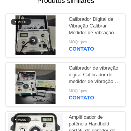
Produtos similares
PRIVACY
Calibrador Digital de
POLICY
Vibração Calibrar
Medidor de Vibração
Shaker 1Hz a 10kHz
MOQ:1pcs
Regulação contínua
CONTATO
HG-5020i
Calibrador de vibração
digital Calibrador de
medidor de vibração
Analisador de vibração
MOQ:1pcs
/ Tester ISO10816 HG-
CONTATO
5020i
Amplificador de
potência Handheld
portátil do gerador de