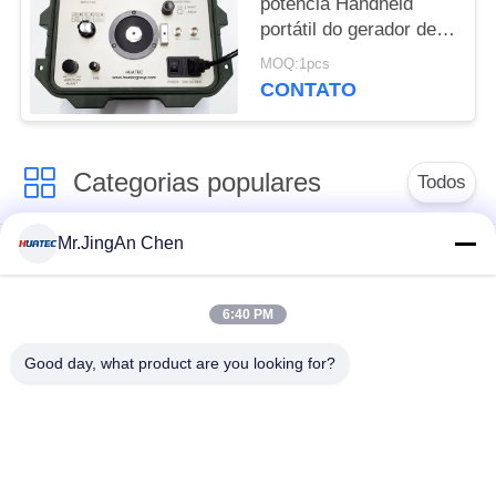
potência Handheld
portátil do gerador de
Shaker Vibration
MOQ:1pcs
Calibrator Sine Signal
CONTATO
Categorias populares
Todos
Mr.JingAn Chen
Ultra-sônica de
Ultrasonic detector
medição de
de falhas
espessura
6:40 PM
Good day, what product are you looking for?
Revestimento de
medição de
Portátil da dureza
espessura
Raio-X detector de
Rastreadores de