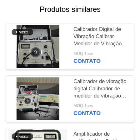
Produtos similares
PRIVACY
POLICY
Calibrador Digital de
Vibração Calibrar
Medidor de Vibração
Shaker 1Hz a 10kHz
MOQ:1pcs
Regulação contínua
CONTATO
HG-5020i
Calibrador de vibração
digital Calibrador de
medidor de vibração
Analisador de vibração
MOQ:1pcs
/ Tester ISO10816 HG-
CONTATO
5020i
Amplificador de