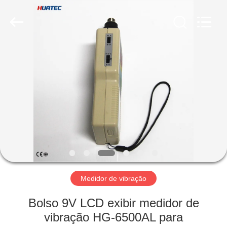
2026
HUATEC
GROUP
CORPORATION.
All
Rights
Reserved.
CASA
PRODUTOS
SOBRE
NÓS
EXCURSÃO
DA
Medidor de vibração
FÁBRICA
Bolso 9V LCD exibir medidor de
vibração HG-6500AL para