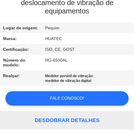
CONTROLE
deslocamento de vibração de
equipamentos
DA
QUALIDADE
Lugar de origem:
Pequim
CONTACTE-
Marca:
HUATEC
NOS
Certificação:
ISO, CE, GOST
Número do
HG-6500AL
modelo:
PEÇA
Realçar:
,
Medidor portátil de vibração
UMAS
medidor de vibração digital
CITAÇÕES
FALE CONOSCO!
MAPA
DO
DESDOBRAR DETALHES
SITE