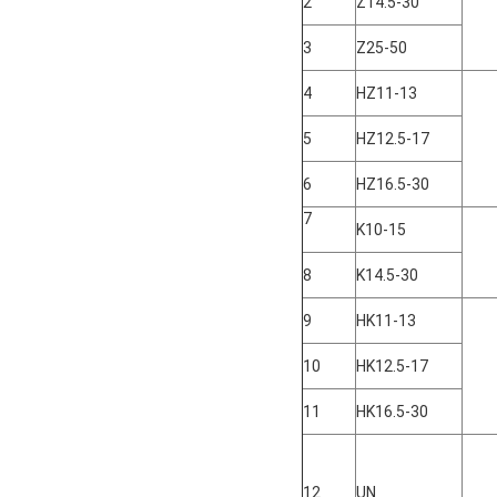
2
Z14.5-30
3
Z25-50
4
HZ11-13
5
HZ12.5-17
6
HZ16.5-30
7
K10-15
8
K14.5-30
9
HK11-13
10
HK12.5-17
11
HK16.5-30
12
UN