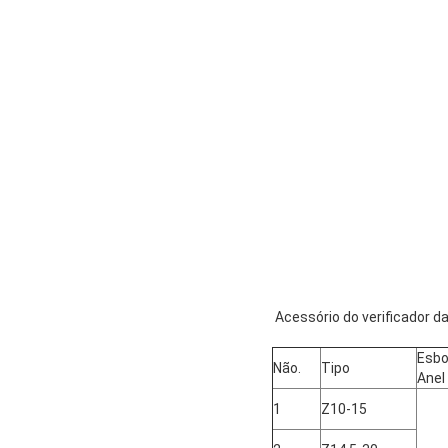
Acessório do verificador d
Esbo
Não.
Tipo
Anel
1
Z10-15