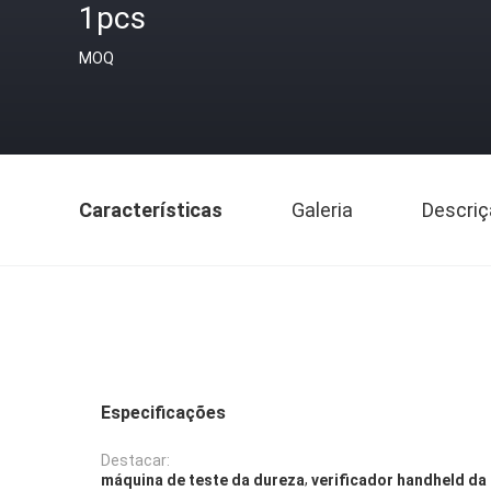
1pcs
MOQ
Características
Galeria
Descriç
Especificações
Destacar:
,
máquina de teste da dureza
verificador handheld da