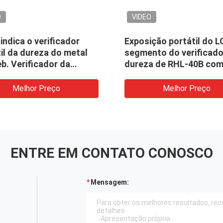
O
VIDEO
indica o verificador
Exposição portátil do L
il da dureza do metal
segmento do verificado
b. Verificador da
dureza de RHL-40B co
a do durómetro do
função da calibração d
portátil
software
Melhor Preço
Melhor Preço
ENTRE EM CONTATO CONOSCO
Mensagem: