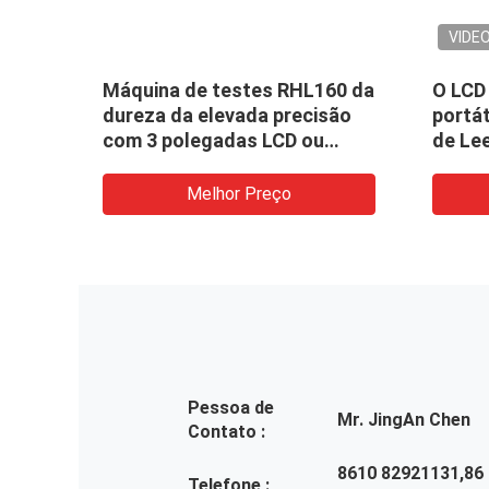
VIDE
ureza
Máquina de testes RHL160 da
O LCD 
o de
dureza da elevada precisão
portát
com 3 polegadas LCD ou
de Lee
exposição de diodo emissor
durez
de luz
metal 
Melhor Preço
Pessoa de
Mr. JingAn Chen
Contato :
8610 82921131,86
Telefone :