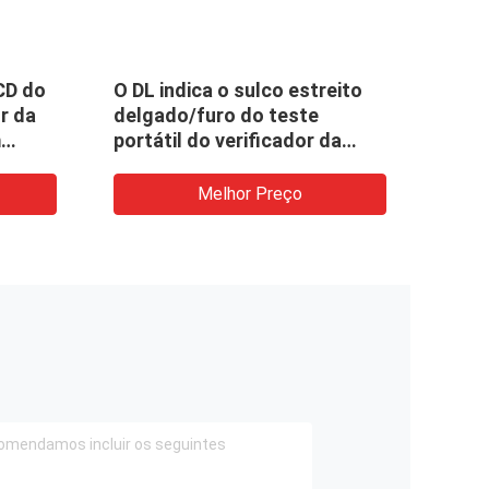
CD do
O DL indica o sulco estreito
Test
r da
delgado/furo do teste
gran
m
portátil do verificador da
o
dureza
Melhor Preço