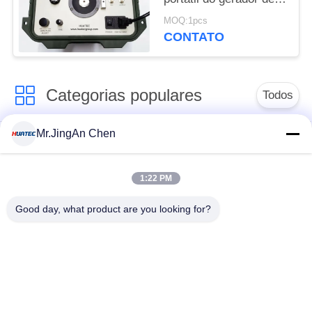
Shaker Vibration
MOQ:1pcs
Calibrator Sine Signal
CONTATO
Categorias populares
Todos
Mr.JingAn Chen
Ultra-sônica de
Ultrasonic detector
medição de
de falhas
espessura
1:22 PM
Good day, what product are you looking for?
Revestimento de
medição de
Portátil da dureza
espessura
Raio-X detector de
Rastreadores de
falhas
Pipeline de raio-X