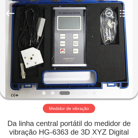
2026
HUATEC
GROUP
CORPORATION.
All
Rights
Reserved.
CASA
PRODUTOS
SOBRE
NÓS
EXCURSÃO
DA
Medidor de vibração
FÁBRICA
Da linha central portátil do medidor de
vibração HG-6363 de 3D XYZ Digital