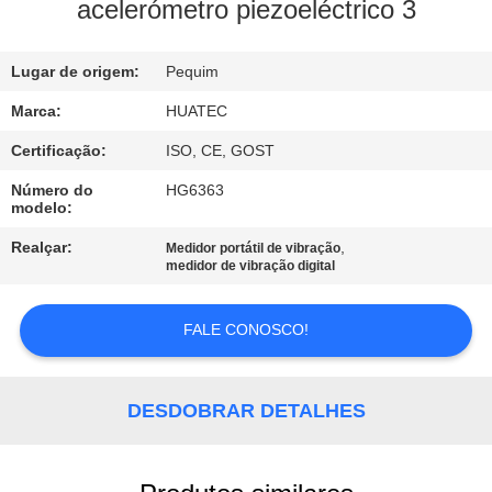
CONTROLE
acelerómetro piezoeléctrico 3
DA
Lugar de origem:
Pequim
QUALIDADE
Marca:
HUATEC
CONTACTE-
Certificação:
ISO, CE, GOST
NOS
Número do
HG6363
modelo:
PEÇA
Realçar:
,
Medidor portátil de vibração
medidor de vibração digital
UMAS
CITAÇÕES
FALE CONOSCO!
MAPA
DESDOBRAR DETALHES
DO
SITE