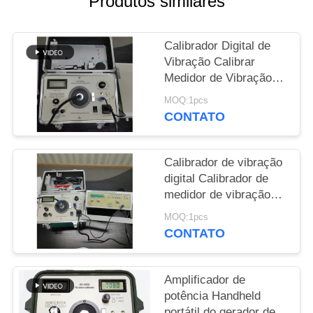
Produtos similares
PRIVACY
Calibrador Digital de
POLICY
Vibração Calibrar
Medidor de Vibração
Shaker 1Hz a 10kHz
MOQ:1pcs
Regulação contínua
CONTATO
HG-5020i
Calibrador de vibração
digital Calibrador de
medidor de vibração
Analisador de vibração
MOQ:1pcs
/ Tester ISO10816 HG-
CONTATO
5020i
Amplificador de
potência Handheld
portátil do gerador de