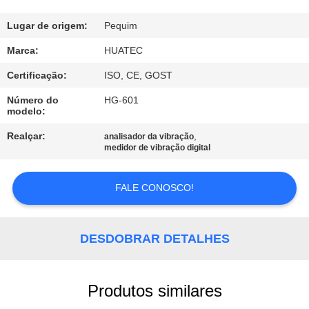
CONTROLE
DA
Lugar de origem:
Pequim
QUALIDADE
Marca:
HUATEC
Certificação:
ISO, CE, GOST
CONTACTE-
Número do
HG-601
modelo:
NOS
Realçar:
,
analisador da vibração
medidor de vibração digital
PEÇA
UMAS
FALE CONOSCO!
CITAÇÕES
DESDOBRAR DETALHES
MAPA
DO
Produtos similares
SITE