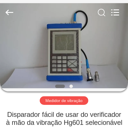
2026
HUATEC
GROUP
CORPORATION.
All
Rights
Reserved.
CASA
PRODUTOS
SOBRE
NÓS
EXCURSÃO
DA
Medidor de vibração
FÁBRICA
Disparador fácil de usar do verificador
à mão da vibração Hg601 selecionável