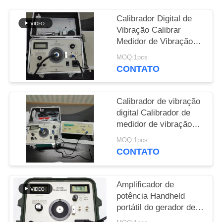
PRIVACY
Calibrador Digital de
Vibração Calibrar
POLICY
Medidor de Vibração
Shaker 1Hz a 10kHz
MOQ:1pcs
Regulação contínua
CONTATO
HG-5020i
Calibrador de vibração
digital Calibrador de
medidor de vibração
Analisador de vibração
MOQ:1pcs
/ Tester ISO10816 HG-
CONTATO
5020i
Amplificador de
potência Handheld
portátil do gerador de
Shaker Vibration