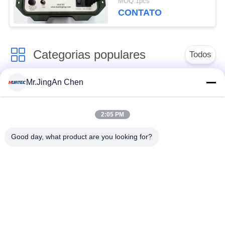
MOQ:1pcs
Calibrator Sine Signal
CONTATO
Categorias populares
Todos
Mr.JingAn Chen
Ultra-sônica de
Ultrasonic detector
medição de
de falhas
espessura
2:05 PM
Good day, what product are you looking for?
Revestimento de
medição de
Portátil da dureza
espessura
Raio-X detector de
Rastreadores de
falhas
Pipeline de raio-X