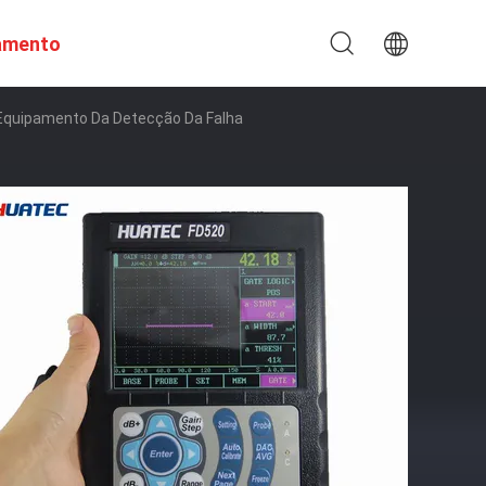
amento
o Equipamento Da Detecção Da Falha