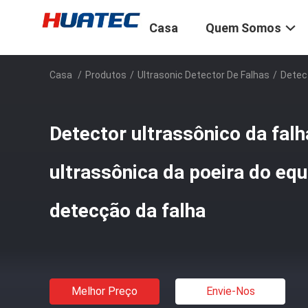
Casa
Quem Somos
Casa
/
Produtos
/
Ultrasonic Detector De Falhas
/
Detect
Detector ultrassônico da falh
ultrassônica da poeira do eq
detecção da falha
Melhor Preço
Envie-Nos