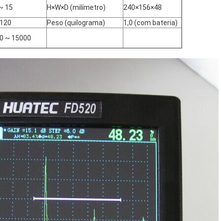
 ~ 15
H×W×D (milímetro)
240×156×48
 120
Peso (quilograma)
1,0 (com bateria)
0 ~ 15000