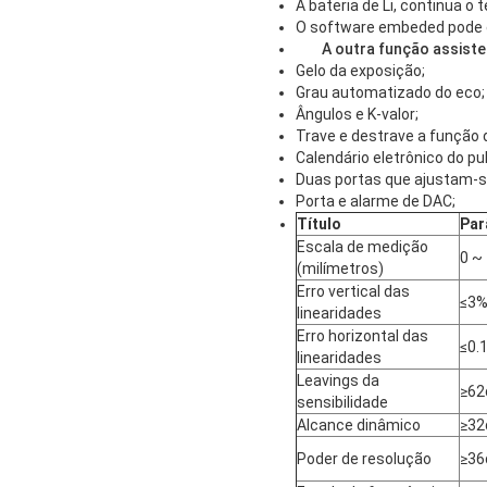
A bateria de Li, continua 
O software embeded pode e
A outra função assist
Gelo da exposição;
Grau automatizado do eco;
Ângulos e K-valor;
Trave e destrave a função
Calendário eletrônico do pu
Duas portas que ajustam-se
Porta e alarme de DAC;
Título
Par
Escala de medição
0 ~
(milímetros)
Erro vertical das
≤3
linearidades
Erro horizontal das
≤0.
linearidades
Leavings da
≥62
sensibilidade
Alcance dinâmico
≥32
Poder de resolução
≥36