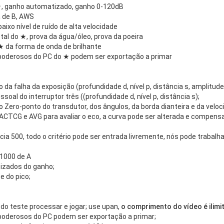
★, ganho automatizado, ganho 0-120dB
a de B, AWS
ixo nível de ruído de alta velocidade
al do ★, prova da água/óleo, prova da poeira
 ★ da forma de onda de brilhante
 poderosos do PC do ★ podem ser exportação a primar
da falha da exposição (profundidade d, nível p, distância s, amplitude,
oal do interruptor três ((profundidade d, nível p, distância s);
Zero-ponto do transdutor, dos ângulos, da borda dianteira e da veloc
ACTCG e AVG para avaliar o eco, a curva pode ser alterada e compens
ia 500, todo o critério pode ser entrada livremente, nós pode trabalh
 1000 de A
izados do ganho;
 do pico;
do teste processar e jogar; use upan,
o comprimento do vídeo é ilimi
 poderosos do PC podem ser exportação a primar;