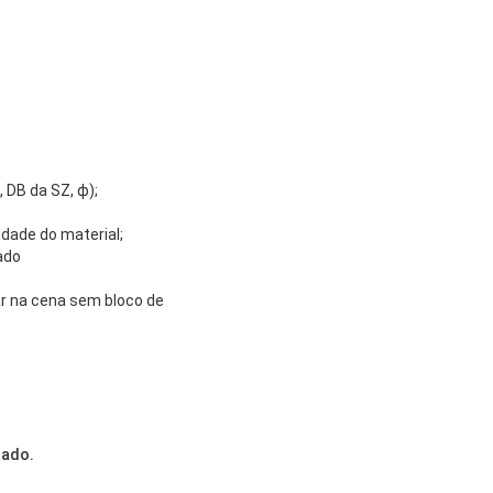
 DB da SZ, ф);
idade do material;
ado
ar na cena sem bloco de
tado.