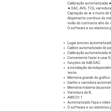
Calibração automatizada 
★ DAC, AVG, TCG, varredur
Captação do ★ e muito de ba
Alojamento contínuo do met
visão do contraste alto do
O software e os relatórios
Lugar preciso automatizado 
Calibre automatizado do pess
Calibração automatizada do 
Conveniente fazer e usar D
funções de 6dB DAC;
a instalação da independênc
teste;
Memória grande do gráfico
Ganho e varredura automat
Memória máxima da posse e
Varredura de B;
AWS D1.1
Automatizado faça o vídeo 
O software e os relatórios