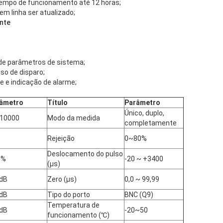
o tempo de funcionamento até 12 horas;
m linha ser atualizado;
ente
 de parâmetros de sistema;
lso de disparo;
 e indicação de alarme;
âmetro
Título
Parâmetro
Único, duplo,
 10000
Modo da medida
completamente
%
Rejeição
0~80%
Deslocamento do pulso
1%
-20 ~ +3400
(μs)
dB
Zero (μs)
0,0 ~ 99,99
dB
Tipo do porto
BNC (Q9)
Temperatura de
dB
-20~50
funcionamento (℃)