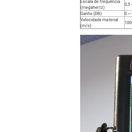
Escala de frequência
0,5
(megahertz)
Ganho (DB)
0 ~
Velocidade material
100
(m/s)