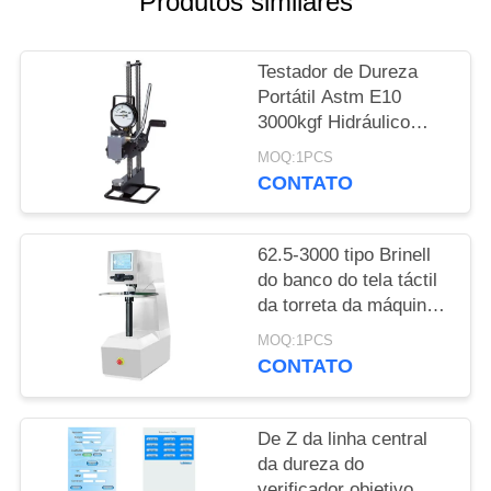
Produtos similares
PRIVACY
Testador de Dureza
POLICY
Portátil Astm E10
3000kgf Hidráulico
Brinell
MOQ:1PCS
CONTATO
62.5-3000 tipo Brinell
do banco do tela táctil
da torreta da máquina
de teste do laço
MOQ:1PCS
fechado de Kgf auto
CONTATO
De Z da linha central
da dureza do
verificador objetivo