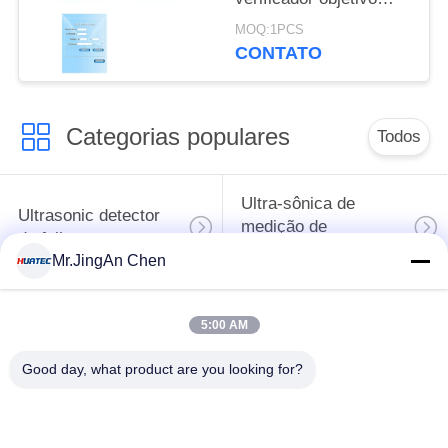
Brinell do codificador
MOQ:1PCS
de Digitas do laço
CONTATO
fechado de foco
automaticamente
Categorias populares
Todos
Ultra-sônica de
Ultrasonic detector
medição de
de falhas
espessura
Mr.JingAn Chen
Revestimento de
5:00 AM
medição de
Portátil da dureza
espessura
Good day, what product are you looking for?
Raio-X detector de
Rastreadores de
falhas
Pipeline de raio-X