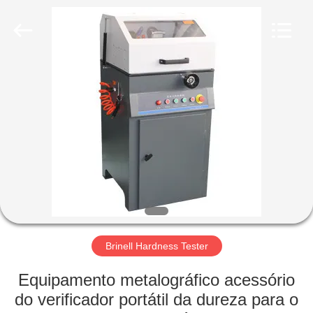
2026
HUATEC
GROUP
CORPORATION.
All
Rights
Reserved.
CASA
PRODUTOS
SOBRE
NÓS
EXCURSÃO
DA
Brinell Hardness Tester
FÁBRICA
Equipamento metalográfico acessório
do verificador portátil da dureza para o