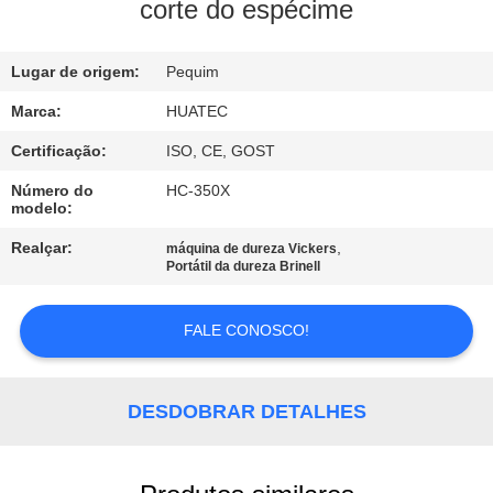
CONTROLE
corte do espécime
DA
Lugar de origem:
Pequim
QUALIDADE
Marca:
HUATEC
CONTACTE-
Certificação:
ISO, CE, GOST
NOS
Número do
HC-350X
modelo:
PEÇA
Realçar:
,
máquina de dureza Vickers
Portátil da dureza Brinell
UMAS
CITAÇÕES
FALE CONOSCO!
MAPA
DESDOBRAR DETALHES
DO
SITE