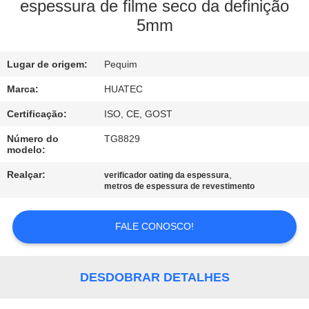
CONTROLE
espessura de filme seco da definição
5mm
DA
QUALIDADE
Lugar de origem:
Pequim
CONTACTE-
Marca:
HUATEC
NOS
Certificação:
ISO, CE, GOST
Número do
TG8829
modelo:
PEÇA
Realçar:
,
verificador oating da espessura
UMAS
metros de espessura de revestimento
CITAÇÕES
FALE CONOSCO!
MAPA
DO
DESDOBRAR DETALHES
SITE