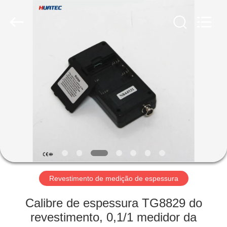
2026
HUATEC
GROUP
CORPORATION.
All
Rights
Reserved.
CASA
PRODUTOS
SOBRE
NÓS
EXCURSÃO
DA
Revestimento de medição de espessura
FÁBRICA
Calibre de espessura TG8829 do
revestimento, 0,1/1 medidor da