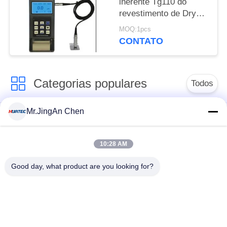
inerente Tg110 do
revestimento de Dry
Film Paint Elcometer
MOQ:1pcs
da impressora
CONTATO
Categorias populares
Todos
Mr.JingAn Chen
Ultra-sônica de
Ultrasonic detector
medição de
de falhas
espessura
10:28 AM
Good day, what product are you looking for?
Revestimento de
medição de
Portátil da dureza
espessura
Raio-X detector de
Rastreadores de