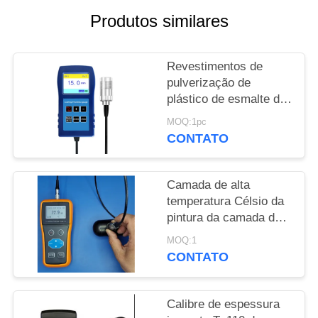
Produtos similares
PRIVACY
POLICY
Revestimentos de
pulverização de
plástico de esmalte de
13 mm Anti-corrosião
MOQ:1pc
Revestimento ignífugo
CONTATO
Medidor de espessura
TG-6008
Camada de alta
temperatura Célsio da
pintura da camada do
pulverizador do calibre
MOQ:1
de espessura de uma
CONTATO
laqueação de 300
graus
Calibre de espessura