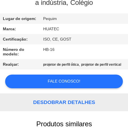
CONTROLE
a indústria, Colégio
DA
Lugar de origem:
Pequim
QUALIDADE
Marca:
HUATEC
CONTACTE-
Certificação:
ISO, CE, GOST
NOS
Número do
HB-16
modelo:
PEÇA
Realçar:
,
projetor de perfil ótica
projetor de perfil vertical
UMAS
FALE CONOSCO!
CITAÇÕES
MAPA
DESDOBRAR DETALHES
DO
SITE
Produtos similares