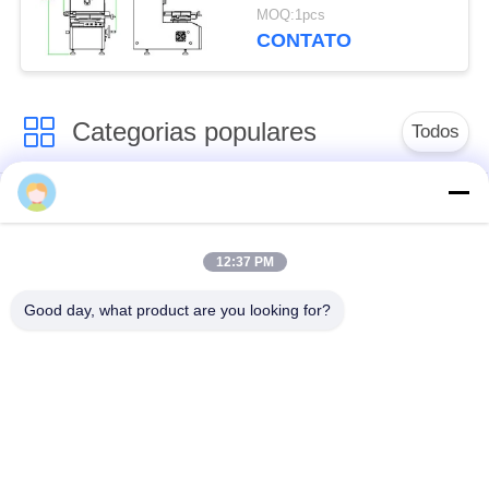
1550T para o campo da
MOQ:1pcs
mecânica, faculdade
CONTATO
Categorias populares
Todos
Ultra-sônica de
Ultrasonic detector
medição de
de falhas
espessura
12:37 PM
Good day, what product are you looking for?
Revestimento de
medição de
Portátil da dureza
espessura
Raio-X detector de
Rastreadores de
falhas
Pipeline de raio-X