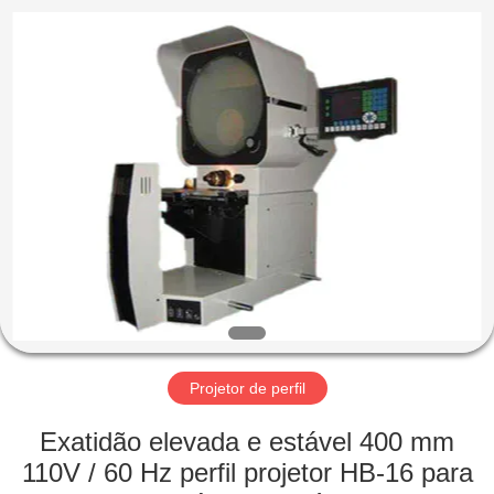
2026
HUATEC
GROUP
CORPORATION.
All
Rights
Reserved.
CASA
PRODUTOS
SOBRE
NÓS
EXCURSÃO
DA
Projetor de perfil
FÁBRICA
Exatidão elevada e estável 400 mm
110V / 60 Hz perfil projetor HB-16 para