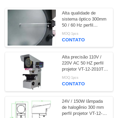
PRIVACY
Alta qualidade de
POLICY
sistema óptico 300mm
50 / 60 Hz perfil
projetor VP-12-2010
MOQ:1pcs
CONTATO
Alta precisão 110V /
220V AC 50 HZ perfil
projetor VT-12-2010T
para mecânico,
MOQ:1pcs
eletrônico
CONTATO
24V / 150W lâmpada
de halogênio 300 mm
perfil projetor VT-12-