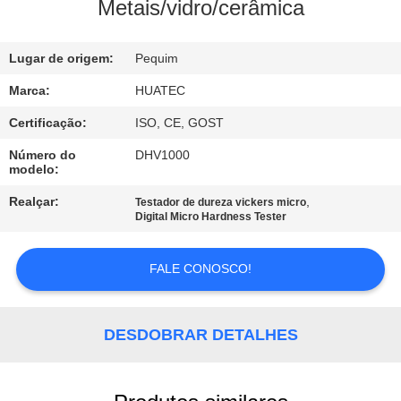
CONTROLE
Metais/vidro/cerâmica
DA
Lugar de origem:
Pequim
QUALIDADE
Marca:
HUATEC
CONTACTE-
Certificação:
ISO, CE, GOST
NOS
Número do
DHV1000
modelo:
PEÇA
Realçar:
,
Testador de dureza vickers micro
Digital Micro Hardness Tester
UMAS
CITAÇÕES
FALE CONOSCO!
MAPA
DESDOBRAR DETALHES
DO
SITE