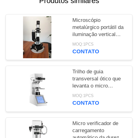
Produtos similares
PRIVACY
Microscópio
POLICY
metalúrgico portátil da
iluminação vertical
para a máquina de
MOQ:1PCS
testes da dureza do
CONTATO
metal
Trilho de guia
transversal ótico que
levanta o micro
mecanismo Knook
MOQ:1PCS
Digital do verificador
CONTATO
da dureza de Vickers
Micro verificador de
carregamento
automático da dureza