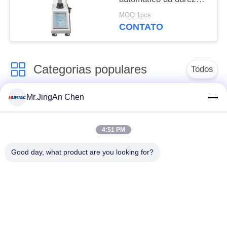
de Vickers com o
MOQ:1pcs
verificador de Vickers
CONTATO
da tela de 8 polegadas
Categorias populares
Todos
Mr.JingAn Chen
Ultra-sônica de
Ultrasonic detector
medição de
de falhas
espessura
4:51 PM
Good day, what product are you looking for?
Revestimento de
medição de
Portátil da dureza
espessura
Raio-X detector de
Rastreadores de
falhas
Pipeline de raio-X