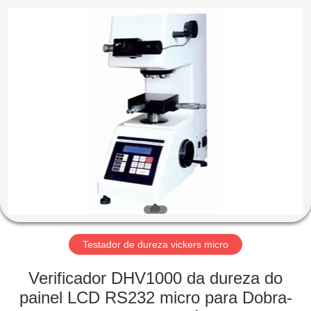
2026
HUATEC
GROUP
CORPORATION.
All
Rights
Reserved.
CASA
PRODUTOS
SOBRE
NÓS
EXCURSÃO
DA
Testador de dureza vickers micro
FÁBRICA
Verificador DHV1000 da dureza do
painel LCD RS232 micro para Dobra-