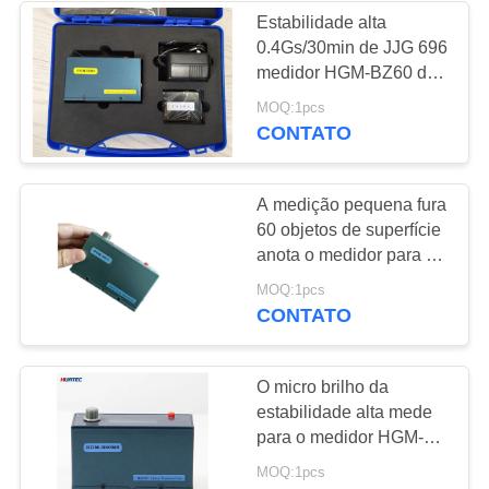
Estabilidade alta
0.4Gs/30min de JJG 696
22
medidor HGM-BZ60 do
brilho da pintura de um
MOQ:1pcs
Holiday Detector
ângulo de 60 graus
CONTATO
A medição pequena fura
60 objetos de superfície
anota o medidor para o
granito
70
MOQ:1pcs
CONTATO
Teste de Partículas
Magnéticas
O micro brilho da
estabilidade alta mede
para o medidor HGM-
B60MS do brilho do
MOQ:1pcs
assoalho