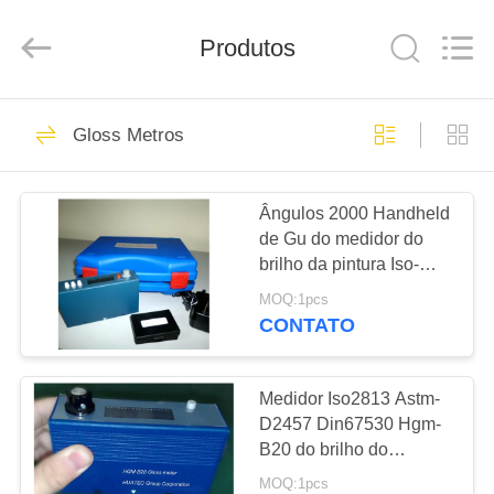
2026
HUATEC
GROUP
Produtos
CORPORATION.
All
Rights
Reserved.
CASA
64
Gloss Metros
Ultrasonic detector
PRODUTOS
de falhas
Ângulos 2000 Handheld
de Gu do medidor do
SOBRE
brilho da pintura Iso-
NÓS
7668 tri tri Digitas
MOQ:1pcs
CONTATO
64
EXCURSÃO
Ultra-sônica de
DA
Medidor Iso2813 Astm-
D2457 Din67530 Hgm-
FÁBRICA
medição de
B20 do brilho do
assoalho do GOST
espessura
MOQ:1pcs