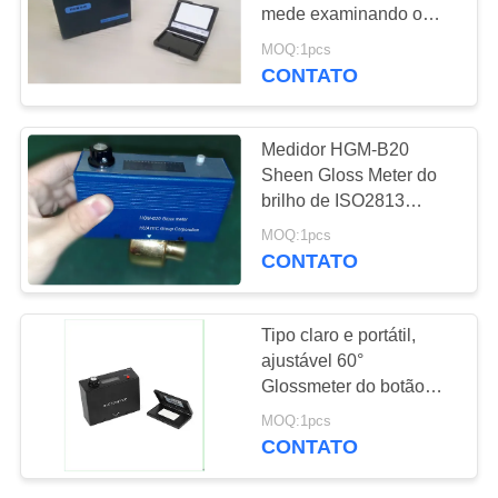
mede examinando o
PRIVACY
verificador do brilho do
MOQ:1pcs
filme plástico HGM-B45
CONTATO
132
POLICY
Raio-X detector de
Medidor HGM-B20
falhas
Sheen Gloss Meter do
brilho de ISO2813
ASTM-D2457 DIN67530
MOQ:1pcs
CONTATO
35
Tipo claro e portátil,
Rastreadores de
ajustável 60°
Glossmeter do botão
Pipeline de raio-X
com medidor do brilho
MOQ:1pcs
ISO-2813 60 graus
CONTATO