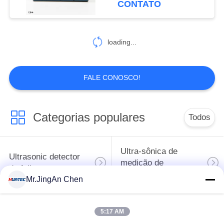
CONTATO
38
Equipamento de
loading...
teste da corrente de
redemoinho
FALE CONOSCO!
Categorias populares
Todos
19
Penetrante Testes
Ultra-sônica de
Ultrasonic detector
medição de
de falhas
espessura
Mr.JingAn Chen
Revestimento de
5:17 AM
medição de
Portátil da dureza