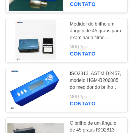
CONTROLE
CONTATO
DA
QUALIDADE
Medidor do brilho um
108
ângulo de 45 graus para
Revestimento de
examinar o filme
CONTACTE-
plástico, medidor
medição de
MOQ:1pcs
NOS
nivelado do brilho da
CONTATO
cerâmica
espessura
PEÇA
ISO2813, ASTM-D2457,
UMAS
modelo HGM-B206085
CITAÇÕES
do medidor do brilho
60
DIN67530 micro tri
MOQ:1pcs
medidor do brilho
CONTATO
MAPA
Portátil da dureza
DO
O brilho de um ângulo
SITE
de 45 graus ISO2813