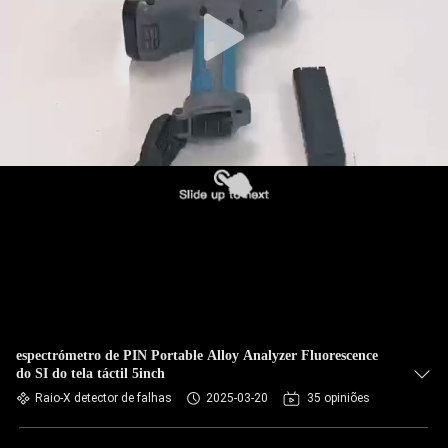
CONTROLE
DA
QUALIDADE
CONTACTE-
NOS
PEÇA
UMAS
CITAÇÕES
MAPA
espectrómetro de PIN Portable Alloy Analyzer Fluorescence
do SI do tela táctil 5inch
DO
Raio-X detector de falhas
2025-03-20
35 opiniões
SITE