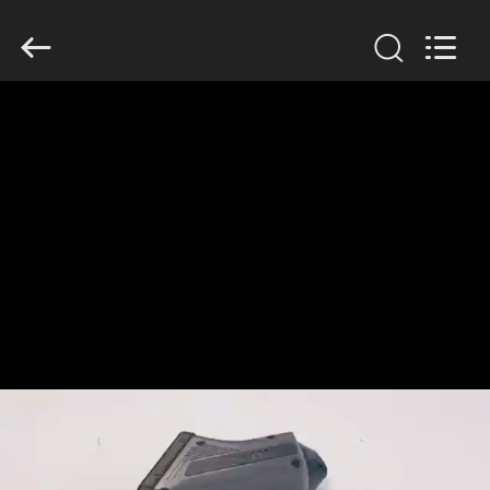
2026
HUATEC
GROUP
CORPORATION.
All
Rights
Reserved.
CASA
PRODUTOS
SOBRE
NÓS
EXCURSÃO
DA
FÁBRICA