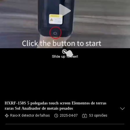
CONTROLE
DA
QUALIDADE
CONTACTE-
NOS
PEÇA
UMAS
CITAÇÕES
MAPA
HXRF-150S 5 polegadas touch screen Elementos de terras
raras Sol Analisador de metais pesados
DO
Raio-X detector de falhas
2025-04-07
53 opiniões
SITE