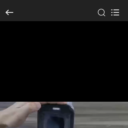
2026
HUATEC
GROUP
CORPORATION.
All
Rights
Reserved.
CASA
PRODUTOS
SOBRE
NÓS
EXCURSÃO
DA
FÁBRICA