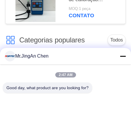
automática 3000mt
MOQ:1 peça
Magnetômetro digital
CONTATO
de efeito Hall Tesla
Hgs-106
Categorias populares
Todos
Mr.JingAn Chen
Ultra-sônica de
Ultrasonic detector
medição de
de falhas
espessura
2:47 AM
Good day, what product are you looking for?
Revestimento de
medição de
Portátil da dureza
espessura
Raio-X detector de
Rastreadores de
falhas
Pipeline de raio-X