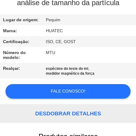
CONTROLE
análise de tamanho da partícula
DA
Lugar de origem:
Pequim
QUALIDADE
Marca:
HUATEC
CONTACTE-
Certificação:
ISO, CE, GOST
NOS
Número do
MTU
modelo:
PEÇA
Realçar:
,
espécime do teste do mt
medidor magnético da força
UMAS
CITAÇÕES
FALE CONOSCO!
MAPA
DESDOBRAR DETALHES
DO
SITE