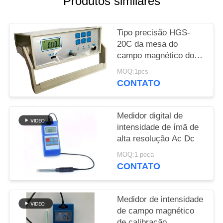
Produtos similares
PRIVACY
Tipo precisão HGS-
POLICY
20C da mesa do
campo magnético do
medidor da C.A.
MOQ:1pcs
Milligauss da C.C. da
CONTATO
conversão da TA GS
Medidor digital de
intensidade de ímã de
alta resolução Ac Dc
MOQ:1 peça
CONTATO
Medidor de intensidade
de campo magnético
de calibração