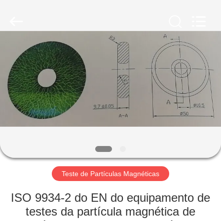
2026
HUATEC
GROUP
CORPORATION.
All
Rights
Reserved.
CASA
PRODUTOS
SOBRE
NÓS
EXCURSÃO
DA
Teste de Partículas Magnéticas
FÁBRICA
ISO 9934-2 do EN do equipamento de
testes da partícula magnética de