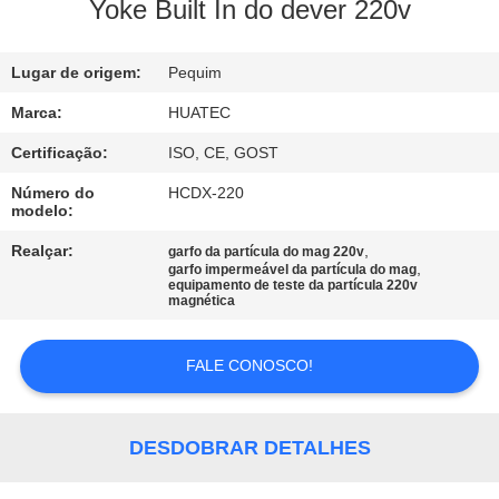
CONTROLE
Yoke Built In do dever 220v
DA
Lugar de origem:
Pequim
QUALIDADE
Marca:
HUATEC
CONTACTE-
Certificação:
ISO, CE, GOST
NOS
Número do
HCDX-220
modelo:
PEÇA
Realçar:
,
garfo da partícula do mag 220v
,
garfo impermeável da partícula do mag
equipamento de teste da partícula 220v
UMAS
magnética
CITAÇÕES
FALE CONOSCO!
MAPA
DO
DESDOBRAR DETALHES
SITE