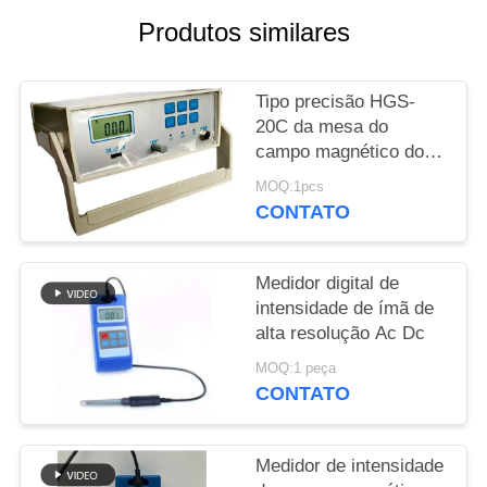
Produtos similares
PRIVACY
POLICY
Tipo precisão HGS-
20C da mesa do
campo magnético do
medidor da C.A.
MOQ:1pcs
Milligauss da C.C. da
CONTATO
conversão da TA GS
Medidor digital de
intensidade de ímã de
alta resolução Ac Dc
MOQ:1 peça
CONTATO
Medidor de intensidade