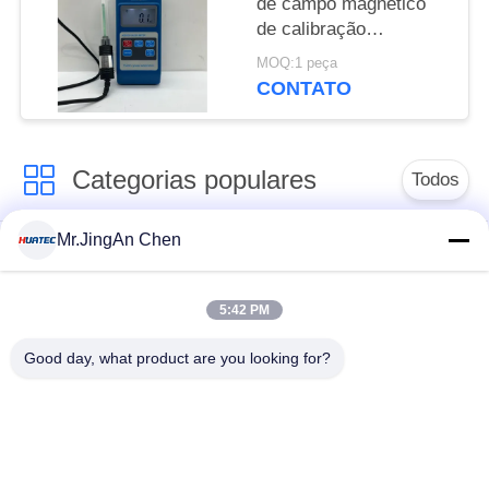
de campo magnético
de calibração
automática 3000mt
MOQ:1 peça
Magnetômetro digital
CONTATO
de efeito Hall Tesla
Hgs-106
Categorias populares
Todos
Mr.JingAn Chen
Ultra-sônica de
Ultrasonic detector
medição de
de falhas
espessura
5:42 PM
Good day, what product are you looking for?
Revestimento de
medição de
Portátil da dureza
espessura
Raio-X detector de
Rastreadores de