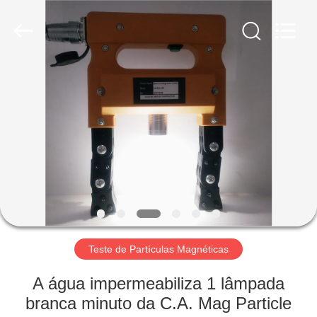
2026
HUATEC
GROUP
CORPORATION.
All
Rights
Reserved.
CASA
PRODUTOS
SOBRE
NÓS
EXCURSÃO
DA
Teste de Partículas Magnéticas
FÁBRICA
A água impermeabiliza 1 lâmpada
branca minuto da C.A. Mag Particle