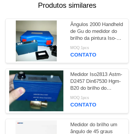
Produtos similares
PRIVACY
POLICY
Ângulos 2000 Handheld
de Gu do medidor do
brilho da pintura Iso-
7668 tri tri Digitas
MOQ:1pcs
CONTATO
Medidor Iso2813 Astm-
D2457 Din67530 Hgm-
B20 do brilho do
assoalho do GOST
MOQ:1pcs
CONTATO
Medidor do brilho um
ângulo de 45 graus