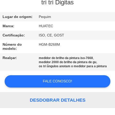
CONTROLE
tri tri Digitas
DA
Lugar de origem:
Pequim
QUALIDADE
Marca:
HUATEC
CONTACTE-
Certificação:
ISO, CE, GOST
NOS
Número do
HGM-B268M
modelo:
PEÇA
Realçar:
,
medidor do brilho da pintura iso-7668
,
medidor 2000 do brilho da pintura de gu
UMAS
os tri ângulos anotam o medidor para a pintura
CITAÇÕES
FALE CONOSCO!
MAPA
DO
DESDOBRAR DETALHES
SITE