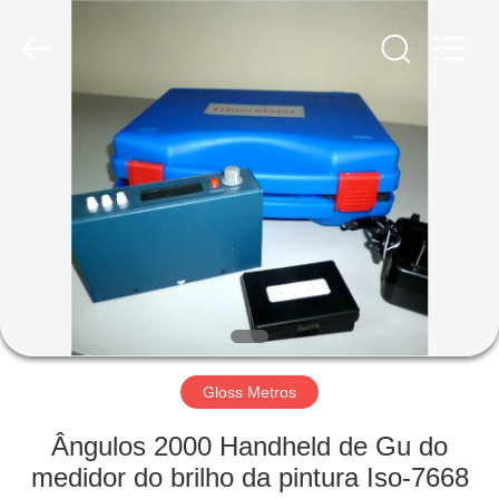
2026
HUATEC
GROUP
CORPORATION.
All
Rights
Reserved.
CASA
PRODUTOS
SOBRE
NÓS
EXCURSÃO
DA
Gloss Metros
FÁBRICA
Ângulos 2000 Handheld de Gu do
medidor do brilho da pintura Iso-7668