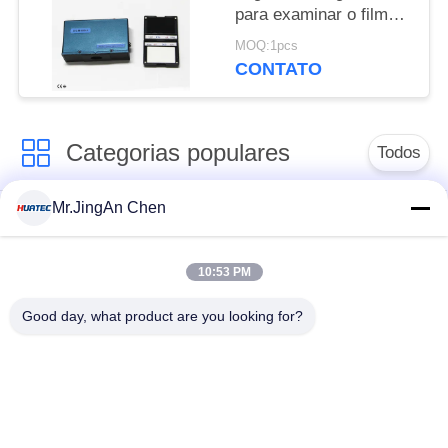
para examinar o filme
plástico, medidor
MOQ:1pcs
nivelado do brilho da
CONTATO
cerâmica
Categorias populares
Todos
Mr.JingAn Chen
Ultra-sônica de
Ultrasonic detector
medição de
de falhas
espessura
10:53 PM
Good day, what product are you looking for?
Revestimento de
medição de
Portátil da dureza
espessura
Raio-X detector de
Rastreadores de