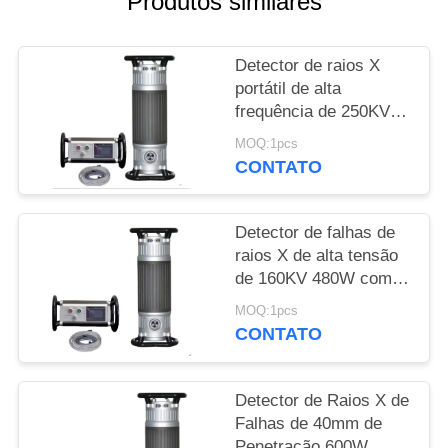
Produtos similares
PRIVACY
Detector de raios X
POLICY
portátil de alta
frequência de 250KV
com penetração de
MOQ:1pcs
50mm
CONTATO
Detector de falhas de
raios X de alta tensão
de 160KV 480W com
penetração de 22 mm
MOQ:1pcs
CONTATO
Detector de Raios X de
Falhas de 40mm de
Penetração 600W