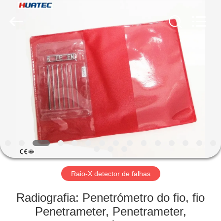
2026
HUATEC
GROUP
CORPORATION.
All
Rights
Reserved.
CASA
PRODUTOS
SOBRE
NÓS
EXCURSÃO
DA
Raio-X detector de falhas
FÁBRICA
Radiografia: Penetrómetro do fio, fio
Penetrameter, Penetrameter,