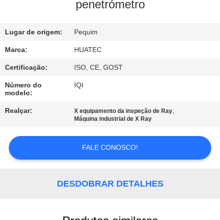
CONTROLE
penetrómetro
DA
Lugar de origem:
Pequim
QUALIDADE
Marca:
HUATEC
CONTACTE-
Certificação:
ISO, CE, GOST
NOS
Número do
IQI
modelo:
PEÇA
Realçar:
,
X equipamento da inspeção de Ray
Máquina industrial de X Ray
UMAS
CITAÇÕES
FALE CONOSCO!
MAPA
DESDOBRAR DETALHES
DO
SITE