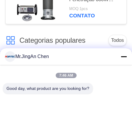
200KV de Alta Tensão
MOQ:1pcs
CONTATO
Categorias populares
Todos
Mr.JingAn Chen
Ultra-sônica de
Ultrasonic detector
medição de
de falhas
espessura
7:46 AM
Good day, what product are you looking for?
Revestimento de
medição de
Portátil da dureza
espessura
Raio-X detector de
Rastreadores de
falhas
Pipeline de raio-X