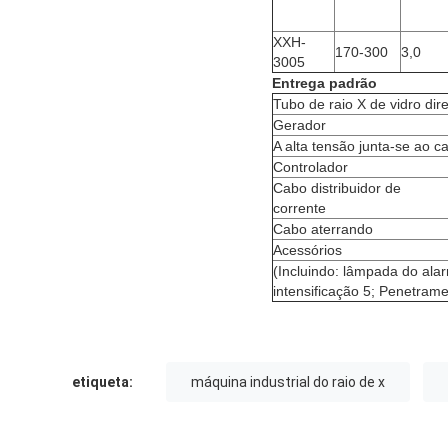
XXH-
170-300
3,0
3005
Entrega padrão
Tubo de raio X de vidro dir
Gerador
A alta tensão junta-se ao c
Controlador
Cabo distribuidor de
corrente
Cabo aterrando
Acessórios
(Incluindo: lâmpada do alar
intensificação 5; Penetrame
etiqueta:
máquina industrial do raio de x