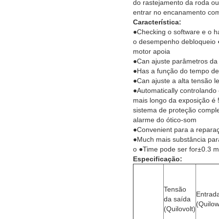
do rastejamento da roda o
entrar no encanamento com
Característica:
●Checking o software e o 
o desempenho debloqueio ●
motor apoia
●Can ajuste parâmetros da 
●Has a função do tempo de
●Can ajuste a alta tensão 
●Automatically controlando
mais longo da exposição é 
sistema de proteção complet
alarme do ótico-som
●Convenient para a repara
●Much mais substância para
o ●Time pode ser for±0.3 m
Especificação:
Tensão
Entrad
da saída
(Quilow
(Quilovolt)