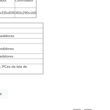
ador
Controlador
x335x835
350x290x160
edidores
edidores
edidores
s; PCes da tela de
 x