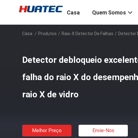
Casa
Quem Somos
Casa
/
Produtos
/
Raio-X Detector De Falhas
/
Detector 
Detector debloqueio excelen
falha do raio X do desempen
raio X de vidro
Melhor Preço
Envie-Nos