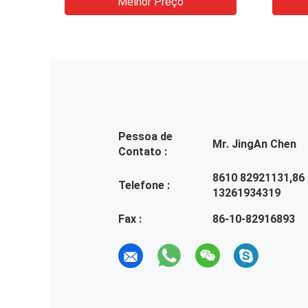
Melhor Preço
Pessoa de
Mr. JingAn Chen
Contato :
8610 82921131,86
Telefone :
13261934319
Fax :
86-10-82916893