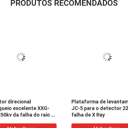
PRODUTOS RECOMENDADOS
or direcional
Plataforma de levanta
queio excelente XXG-
JC-5 para o detector 2
50kv da falha do raio X
falha de X Ray
diação do desempenho