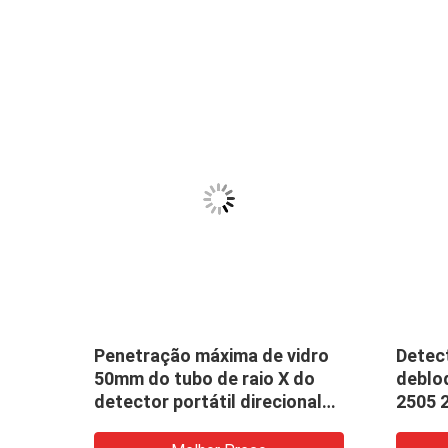
605
Penetração máxima de vidro
Detect
iação
50mm do tubo de raio X do
deblo
de
detector portátil direcional
2505 2
da falha do raio X da radiação
da ra