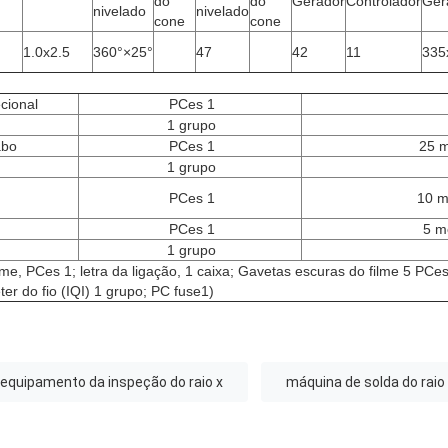
do
do
Gerador
Controlador
Ger
nivelado
nivelado
cone
cone
1.0x2.5
360°×25°
47
42
11
335
ecional
PCes 1
1 grupo
abo
PCes 1
25 m
1 grupo
PCes 1
10 m
PCes 1
5 m
1 grupo
me, PCes 1; letra da ligação, 1 caixa; Gavetas escuras do filme 5 PCe
ter do fio (IQI) 1 grupo; PC fuse1)
equipamento da inspeção do raio x
máquina de solda do raio