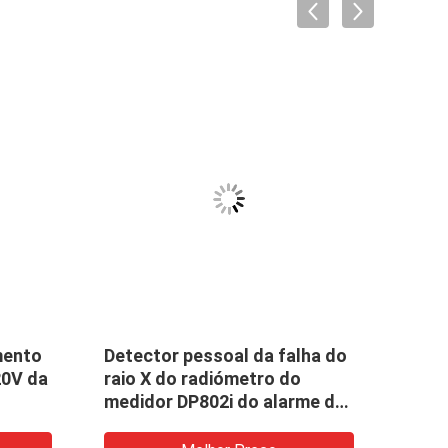
mento
Detector pessoal da falha do
Anali
20V da
raio X do radiómetro do
tela
medidor DP802i do alarme da
dose, dosímetro