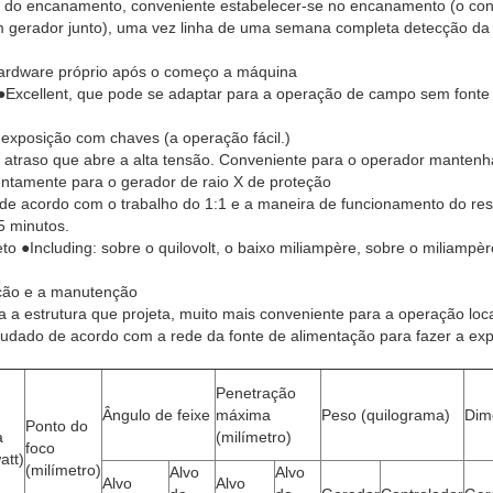
u do encanamento, conveniente estabelecer-se no encanamento (o con
 gerador junto), uma vez linha de uma semana completa detecção da 
hardware próprio após o começo a máquina
Excellent, que pode se adaptar para a operação de campo sem fonte 
exposição com chaves (a operação fácil.)
 atraso que abre a alta tensão. Conveniente para o operador manten
lentamente para o gerador de raio X de proteção
 de acordo com o trabalho do 1:1 e a maneira de funcionamento do res
5 minutos.
o ●Including: sobre o quilovolt, o baixo miliampère, sobre o miliampè
ção e a manutenção
 a estrutura que projeta, muito mais conveniente para a operação loc
udado de acordo com a rede da fonte de alimentação para fazer a exp
Penetração
Ângulo de feixe
máxima
Peso (quilograma)
Dim
Ponto do
a
(milímetro)
foco
att)
(milímetro)
Alvo
Alvo
Alvo
Alvo