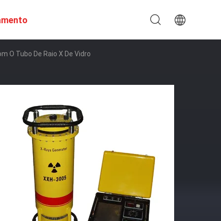
amento
m O Tubo De Raio X De Vidro